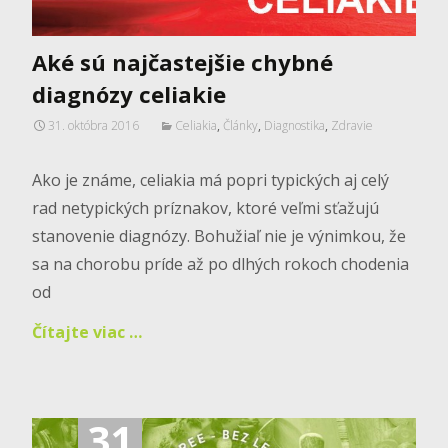
Aké sú najčastejšie chybné
diagnózy celiakie
31. októbra 2016
Celiakia
,
Články
,
Diagnostika
,
Zdravie
Ako je známe, celiakia má popri typických aj celý
rad netypických príznakov, ktoré veľmi sťažujú
stanovenie diagnózy. Bohužiaľ nie je výnimkou, že
sa na chorobu príde až po dlhých rokoch chodenia
od
Čítajte viac …
31