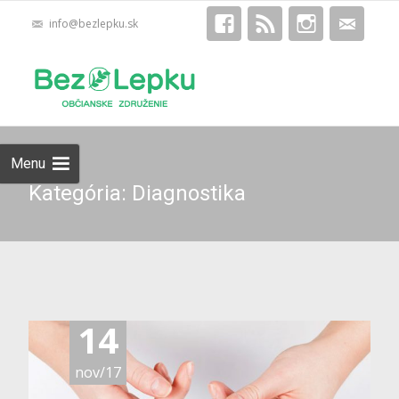
info@bezlepku.sk
Skip
Hľadať:
to
content
Menu
Kategória: Diagnostika
14
nov/17