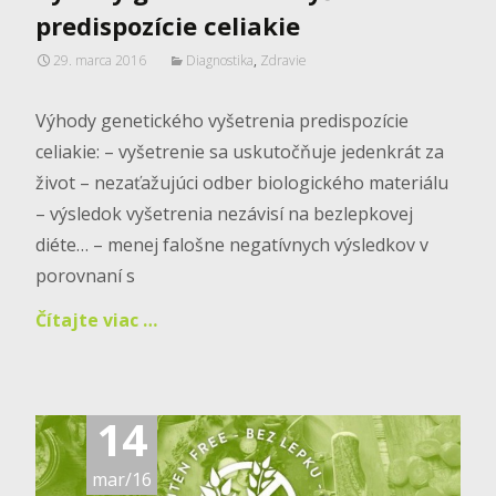
predispozície celiakie
29. marca 2016
Diagnostika
,
Zdravie
Výhody genetického vyšetrenia predispozície
celiakie: – vyšetrenie sa uskutočňuje jedenkrát za
život – nezaťažujúci odber biologického materiálu
– výsledok vyšetrenia nezávisí na bezlepkovej
diéte… – menej falošne negatívnych výsledkov v
porovnaní s
Čítajte viac …
14
mar/16