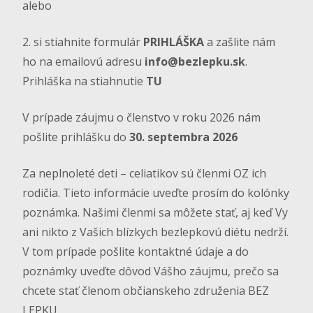
alebo
2. si stiahnite formulár
PRIHLÁŠKA
a zašlite nám
ho na emailovú adresu
info@bezlepku.sk
.
Prihláška na stiahnutie
TU
V prípade záujmu o členstvo v roku 2026 nám
pošlite prihlášku do
30. septembra 2026
Za neplnoleté deti – celiatikov sú členmi OZ ich
rodičia. Tieto informácie uveďte prosím do kolónky
poznámka. Našimi členmi sa môžete stať, aj keď Vy
ani nikto z Vašich blízkych bezlepkovú diétu nedrží.
V tom prípade pošlite kontaktné údaje a do
poznámky uveďte dôvod Vášho záujmu, prečo sa
chcete stať členom občianskeho združenia BEZ
LEPKU.