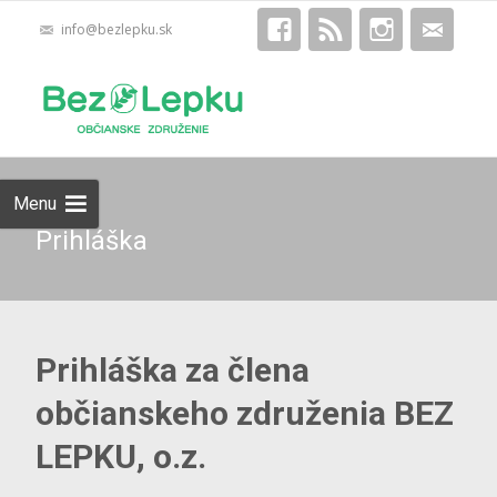
info@bezlepku.sk
Skip
Hľadať:
to
content
Menu
Prihláška
Prihláška za člena
občianskeho združenia BEZ
LEPKU, o.z.