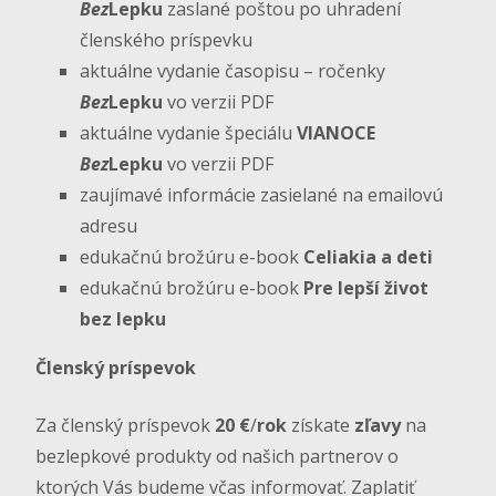
Bez
Lepku
zaslané poštou po uhradení
členského príspevku
aktuálne vydanie časopisu – ročenky
Bez
Lepku
vo verzii PDF
aktuálne vydanie špeciálu
VIANOCE
Bez
Lepku
vo verzii PDF
zaujímavé informácie zasielané na emailovú
adresu
edukačnú brožúru e-book
Celiakia a deti
edukačnú brožúru e-book
Pre lepší život
bez lepku
Členský príspevok
Za členský príspevok
20
€
/
rok
získate
zľavy
na
bezlepkové produkty od našich partnerov o
ktorých Vás budeme včas informovať. Zaplatiť