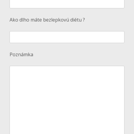
Ako dlho máte bezlepkovú diétu ?
Poznámka