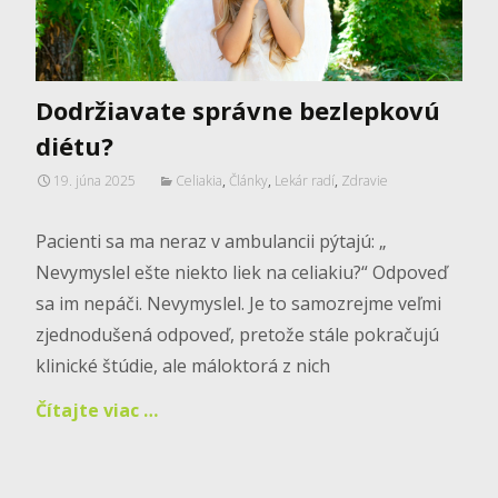
Dodržiavate správne bezlepkovú
diétu?
19. júna 2025
Celiakia
,
Články
,
Lekár radí
,
Zdravie
Pacienti sa ma neraz v ambulancii pýtajú: „
Nevymyslel ešte niekto liek na celiakiu?“ Odpoveď
sa im nepáči. Nevymyslel. Je to samozrejme veľmi
zjednodušená odpoveď, pretože stále pokračujú
klinické štúdie, ale máloktorá z nich
Čítajte viac …