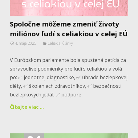
Spoločne môžeme zmeniť životy
miliónov ľudí s celiakiou v celej EÚ
4. mája 2025
Celiakia
,
Články
V Európskom parlamente bola spustená petícia za
spravodlivé podmienky pre ľudí s celiakiou a volá
po: ✅ jednotnej diagnostike, ✅ úhrade bezlepkovej
diéty, ✅ školeniach zdravotníkov, ✅ bezpečnosti
bezlepkových jedál, ✅ podpore
Čítajte viac …