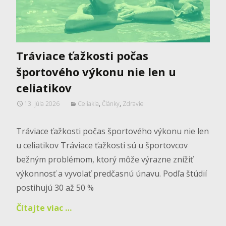
Tráviace ťažkosti počas
športového výkonu nie len u
celiatikov
13. júla 2026
Celiakia
,
Články
,
Zdravie
Tráviace ťažkosti počas športového výkonu nie len
u celiatikov Tráviace ťažkosti sú u športovcov
bežným problémom, ktorý môže výrazne znížiť
výkonnosť a vyvolať predčasnú únavu. Podľa štúdií
postihujú 30 až 50 %
Čítajte viac …