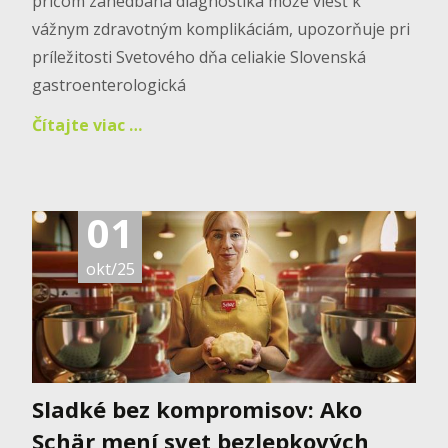
pričom zanedbaná diagnostika môže viesť k
vážnym zdravotným komplikáciám, upozorňuje pri
príležitosti Svetového dňa celiakie Slovenská
gastroenterologická
Čítajte viac …
01
okt/25
Sladké bez kompromisov: Ako
Schär mení svet bezlepkových