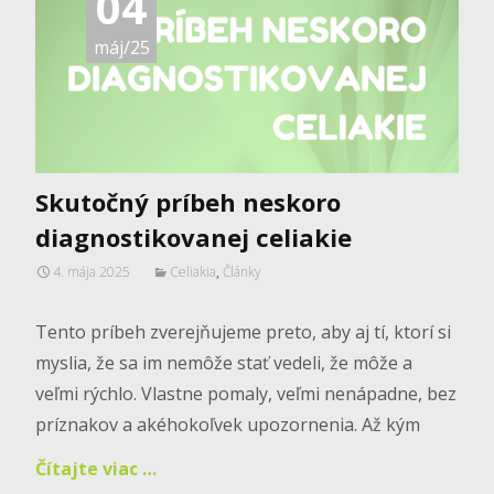
04
máj/25
Skutočný príbeh neskoro
diagnostikovanej celiakie
4. mája 2025
Celiakia
,
Články
Tento príbeh zverejňujeme preto, aby aj tí, ktorí si
myslia, že sa im nemôže stať vedeli, že môže a
veľmi rýchlo. Vlastne pomaly, veľmi nenápadne, bez
príznakov a akéhokoľvek upozornenia. Až kým
Čítajte viac …