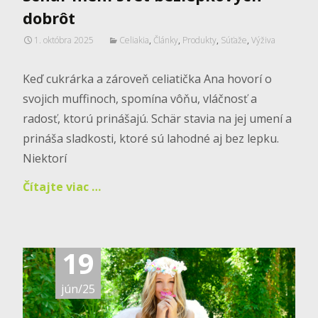
dobrôt
1. októbra 2025
Celiakia
,
Články
,
Produkty
,
Súťaže
,
Výživa
Keď cukrárka a zároveň celiatička Ana hovorí o
svojich muffinoch, spomína vôňu, vláčnosť a
radosť, ktorú prinášajú. Schär stavia na jej umení a
prináša sladkosti, ktoré sú lahodné aj bez lepku.
Niektorí
Čítajte viac …
19
jún/25