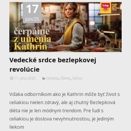
17
jún/25
Vedecké srdce bezlepkovej
revolúcie
17. júna 2025
Celiakia
,
Články
,
Výživa
Vďaka odborníkom ako je Kathrin môže byť život s
celiakiou nielen zdravý, ale aj chutný Bezlepková
diéta nie je len módnym trendom. Pre ľudí s
celiakiou je doslova nevyhnutnosťou, je jediným
liekom