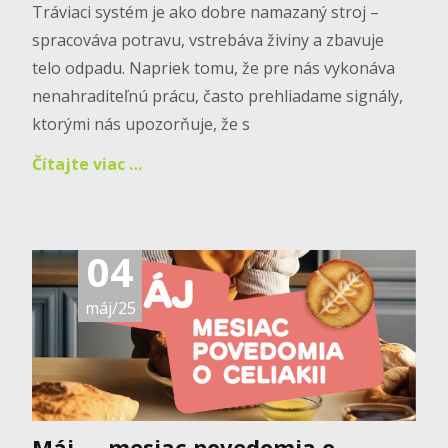
Tráviaci systém je ako dobre namazaný stroj –
spracováva potravu, vstrebáva živiny a zbavuje
telo odpadu. Napriek tomu, že pre nás vykonáva
nenahraditeľnú prácu, často prehliadame signály,
ktorými nás upozorňuje, že s
Čítajte viac …
04
máj/25
Máj — mesiac povedomia o