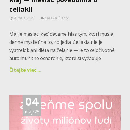
celiakii
4. mája 2025
Celiakia
,
Články
Máj je mesiac, keď dávame hlas tým, ktorí musia
denne myslieť na to, čo jedia. Celiakia nie je
výstrelok ani diéta na želanie — je to celoživotné
autoimunitné ochorenie, ktoré si vyžaduje
Čítajte viac …
04
máj/25