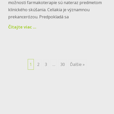
možnosti farmakoterapie sú nateraz predmetom
klinického skúšania. Celiakia je významnou
prekancerózou. Predpokladá sa
Čítajte viac …
Posts
1
2
3
…
30
Ďalšie »
navigation