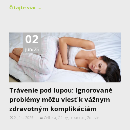
Čítajte viac …
02
jún/25
Trávenie pod lupou: Ignorované
problémy môžu viesť k vážnym
zdravotným komplikáciám
2. júna 2025
Celiakia
,
Články
,
Lekár radí
,
Zdravie