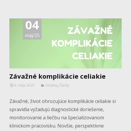
04
máj/25
Závažné komplikácie celiakie
4. mája 2025
Celiakia
,
Články
Závažné, život ohrozujúce komplikácie celiakie si
spravidla vyžadujú diagnostické doriešenie,
monitorovanie a liečbu na špecializovanom
klinickom pracovisku. Novšie, perspektívne