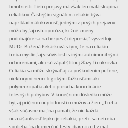
hmotnosti. Tieto prejavy má však len malá skupina
celiatikov. Častejším signálom celiakie býva
napríklad málokrvnosť, jednými z prvých prejavov
môžu byť aj osteoporóza, kožné zmeny
podobajúce sa na herpes či depresia,“ vysvetľuje
MUDr. Božená Pekárková s tým, že na celiakiu
treba myslieť aj v súvislosti s inými autoimunitnými
ochoreniami, ako sú zápal štítnej žľazy či cukrovka.
Celiakia sa môže skrývať aj za poškodením pečene,
niektorými neurologickými ťažkosťami ako
polyneuropatia alebo porucha koordinácie
telesných pohybov. V konečnom dôsledku môže
byť aj príčinou neplodnosti u mužov a žien. „Treba
však súčasne mať na pamäti, že nie každá
neznášanlivosť lepku je celiakia, preto sa netreba
spoliehať na komerčné testy, diagnózu by mal