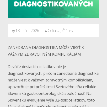
13. mája 2026
Celiakia
,
Články
ZANEDBANÁ DIAGNOSTIKA MÔŽE VIESŤ K
VÁŽNYM ZDRAVOTNÝM KOMPLIKÁCIÁM
Deväť z desiatich celiatikov nie je
diagnostikovaných, pričom zanedbaná diagnostika
môže viesť k vážnym zdravotným komplikáciám,
upozorňuje pri príležitosti Svetového dňa celiakie
Slovenská gastroenterologická spoločnosť. Na
Slovensku evidujeme vyše 32-tisíc celiatikov, toto
číslo však môže byť v skutočnosti oveľa vyššie.