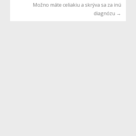
navigation
Možno máte celiakiu a skrýva sa za inú
diagnózu
→