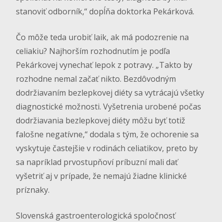
stanoviť odborník,“ dopĺňa doktorka Pekárková.
Čo môže teda urobiť laik, ak má podozrenie na
celiakiu? Najhorším rozhodnutím je podľa
Pekárkovej vynechať lepok z potravy. „Takto by
rozhodne nemal začať nikto. Bezdôvodným
dodržiavaním bezlepkovej diéty sa vytrácajú všetky
diagnostické možnosti. Vyšetrenia urobené počas
dodržiavania bezlepkovej diéty môžu byť totiž
falošne negatívne,“ dodala s tým, že ochorenie sa
vyskytuje častejšie v rodinách celiatikov, preto by
sa napríklad prvostupňoví príbuzní mali dať
vyšetriť aj v prípade, že nemajú žiadne klinické
príznaky.
Slovenská gastroenterologická spoločnosť