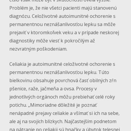
Problém je, že nie všetci pacienti majú stanovenú
diagnózu. Celoživotné autoimunitné ochorenie s
permanentnou neznášanlivosťou lepku sa môže
prejaviť v ktoromkoľvek veku a v prípade neskorej
diagnostiky môže viesť k pokročilým až
nezvratným poškodeniam.
Celiakia je autoimunitné celoživotné ochorenie s
permanentnou neznášanlivosťou lepku. Túto
bielkovinu obsahuje povrchová časť obilných zŕn
pšenice, raže, jačmeňa a ovsa. Procesy v
jednotlivých orgánoch môžu prebiehať celé roky
potichu. „Mimoriadne dôležité je poznať
nenápadné prejavy celiakie a všímať si ich na sebe,
ale aj na svojich blízkych. Najčastejším podnetom
na pátranie po celiakii sú hnačky a úbytok telesnej