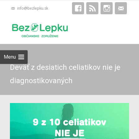
info@bezlepku.sk
Skip
Hľadať:
to
content
Menu
Deväť z desiatich celiatikov nie je
diagnostikovaných