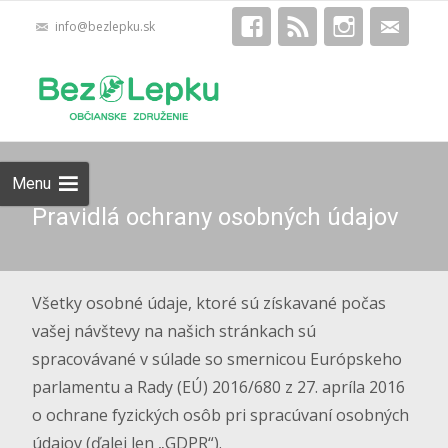
info@bezlepku.sk
Skip
Hľadať:
to
content
Menu
Pravidlá ochrany osobných údajov
Všetky osobné údaje, ktoré sú získavané počas
vašej návštevy na našich stránkach sú
spracovávané v súlade so smernicou Európskeho
parlamentu a Rady (EÚ) 2016/680 z 27. apríla 2016
o ochrane fyzických osôb pri spracúvaní osobných
údajov (ďalej len „GDPR“).