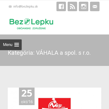
info@bezlepku.sk
Skip
Hľadať:
to
content
Menu
Kategória: VÁHALA a spol. s r.o.
25
okt/16