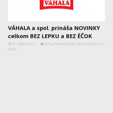
VÁHALA a spol. prináša NOVINKY
celkom BEZ LEPKU a BEZ ÉČOK
25. októbra 2016
Firmy
,
Mäsové výrobky
,
VÁHALA a spol. s r.o.
,
Výživa