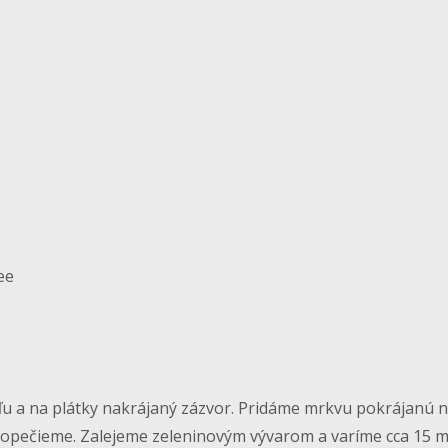
ee
ľu a na plátky nakrájaný zázvor. Pridáme mrkvu pokrájanú 
o opečieme. Zalejeme zeleninovým vývarom a varíme cca 15 m