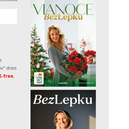
e
ov“ dnes
K-free
,