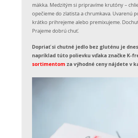
mäkka. Medzitým si pripravíme krutóny – chli
opečieme do zlatista a chrumkava. Uvarenú p
krátko prihrejeme alebo premixujeme. Dochu
Prajeme dobrú chuť.
Dopriať si chutné jedlo bez gluténu je dn
napríklad túto polievku vďaka značke K-fr
sortimentom
za výhodné ceny nájdete v k