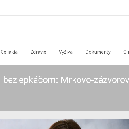
Celiakia
Zdravie
Výživa
Dokumenty
O 
 bezlepkáčom: Mrkovo-zázvorová