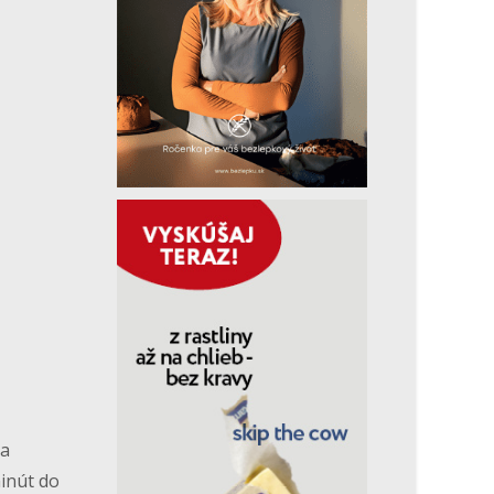
na
inút do