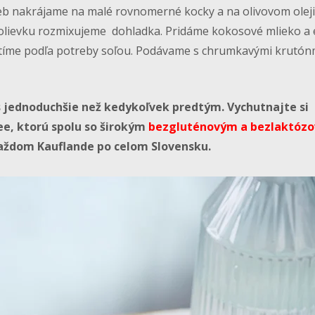
eb nakrájame na malé rovnomerné kocky a na olivovom oleji
olievku rozmixujeme dohladka. Pridáme kokosové mlieko a 
tíme podľa potreby soľou. Podávame s chrumkavými krutónm
es jednoduchšie než kedykoľvek predtým. Vychutnajte si
ee, ktorú spolu so širokým
bezgluténovým a bezlaktóz
aždom Kauflande po celom Slovensku.