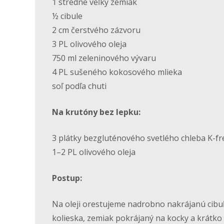
1 stredne veľký zemiak
½ cibule
2 cm čerstvého zázvoru
3 PL olivového oleja
750 ml zeleninového vývaru
4 PL sušeného kokosového mlieka
soľ podľa chuti
Na krutóny bez lepku:
3 plátky bezgluténového svetlého chleba K-fr
1–2 PL olivového oleja
Postup:
Na oleji orestujeme nadrobno nakrájanú cibu
kolieska, zemiak pokrájaný na kocky a krátk