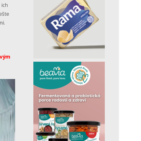
 ich
ešte
i.
ovým