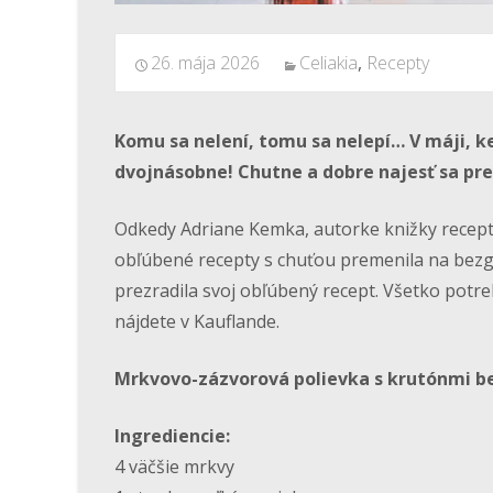
26. mája 2026
Celiakia
,
Recepty
Komu sa nelení, tomu sa nelepí… V máji, k
dvojnásobne! Chutne a dobre najesť sa pred
Odkedy Adriane Kemka, autorke knižky recepto
obľúbené recepty s chuťou premenila na bezgl
prezradila svoj obľúbený recept. Všetko potr
nájdete v Kauflande.
Mrkvovo-zázvorová polievka s krutónmi b
Ingrediencie:
4 väčšie mrkvy