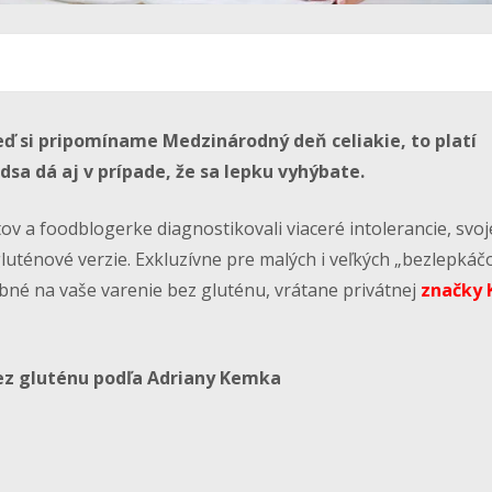
eď si pripomíname Medzinárodný deň celiakie, to platí
sa dá aj v prípade, že sa lepku vyhýbate.
v a foodblogerke diagnostikovali viaceré intolerancie, svoj
uténové verzie. Exkluzívne pre malých i veľkých „bezlepkáč
ebné na vaše varenie bez gluténu, vrátane privátnej
značky 
ez gluténu podľa Adriany Kemka