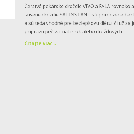
Čerstvé pekárske droždie VIVO a FALA rovnako a
sušené droždie SAF INSTANT sú prirodzene bez
a sú teda vhodné pre bezlepkovú diétu, či už sa 
prípravu pečiva, nátierok alebo drožďových
Čítajte viac …