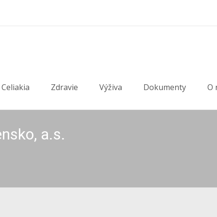
Celiakia
Zdravie
Výživa
Dokumenty
O 
nsko, a.s.