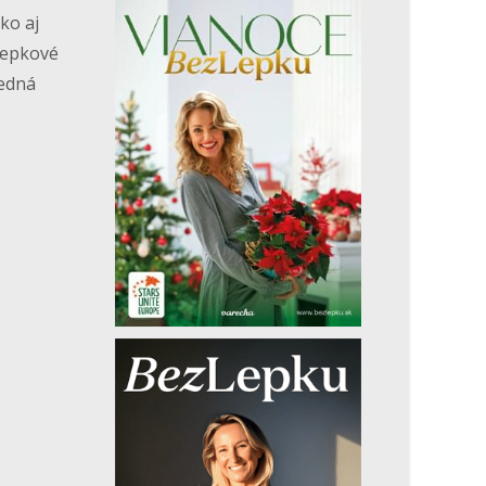
ko aj
lepkové
jedná