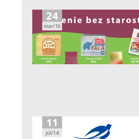
24
mar/16
11
júl/14