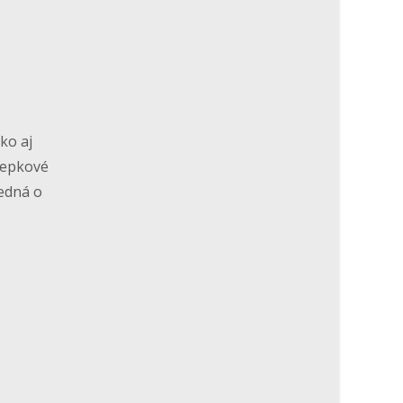
ko aj
lepkové
jedná o