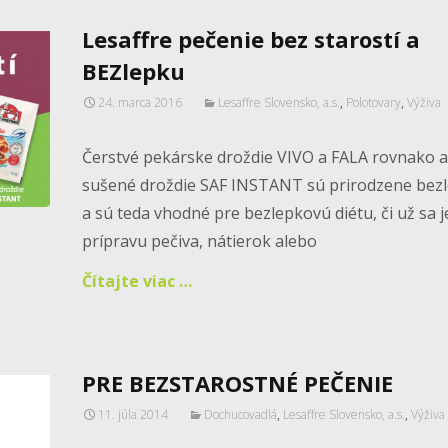
Lesaffre pečenie bez starostí a
BEZlepku
24. marca 2016
Lesaffre Slovensko, a.s.
,
Polotovary
,
Výživa
Čerstvé pekárske droždie VIVO a FALA rovnako a
sušené droždie SAF INSTANT sú prirodzene bez
a sú teda vhodné pre bezlepkovú diétu, či už sa 
prípravu pečiva, nátierok alebo
Čítajte viac …
PRE BEZSTAROSTNÉ PEČENIE
11. júla 2014
Dochucovadlá
,
Lesaffre Slovensko, a.s.
,
Výživa