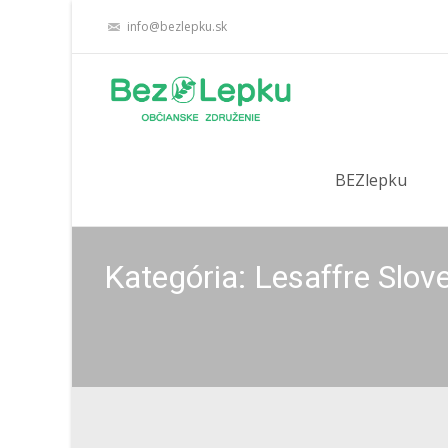
info@bezlepku.sk
Skip
to
BEZlepku
content
Kategória: Lesaffre Slove