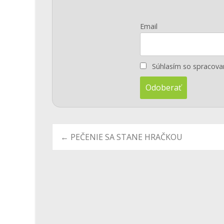
Email
Súhlasím so spracov
Post
←
PEČENIE SA STANE HRAČKOU
navigation