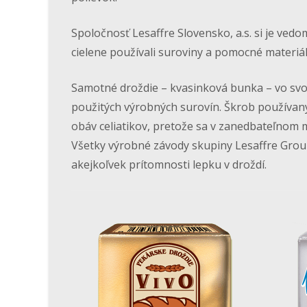
Spoločnosť Lesaffre Slovensko, a.s. si je vedo
cielene používali suroviny a pomocné materiá
Samotné droždie – kvasinková bunka – vo svo
použitých výrobných surovín. Škrob používaný
obáv celiatikov, pretože sa v zanedbateľnom 
Všetky výrobné závody skupiny Lesaffre Group
akejkoľvek prítomnosti lepku v droždí.