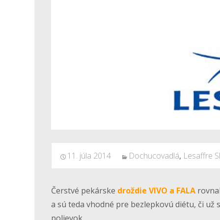
11. júla 2014
Dochucovadlá
,
Lesaffre S
Čerstvé pekárske
droždie VIVO a FALA
rovna
a sú teda vhodné pre bezlepkovú diétu, či už 
polievok.