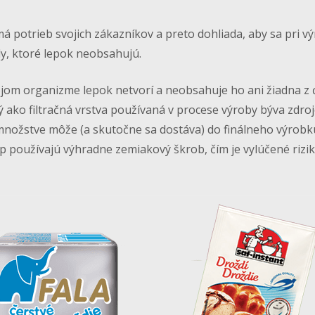
má potrieb svojich zákazníkov a preto dohliada, aby sa pri v
ly, ktoré lepok neobsahujú.
jom organizme lepok netvorí a neobsahuje ho ani žiadna z 
 ako filtračná vrstva používaná v procese výroby býva zdro
množstve môže (a skutočne sa dostáva) do finálneho výrobk
 používajú výhradne zemiakový škrob, čím je vylúčené rizi