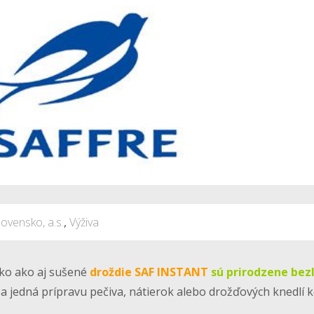
lovensko, a.s.
,
Výživa
ko ako aj sušené
droždie SAF INSTANT
sú prirodzene bez
sa jedná prípravu pečiva, nátierok alebo drožďových knedlí 