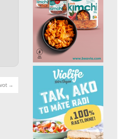
ivot
→