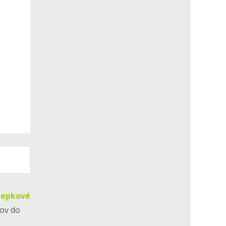
lepkové
kov do