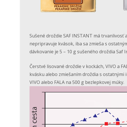
Sušené droždie SAF INSTANT má trvanlivosť a
nepripravuje kvások, iba sa zmieša s ostatný
dávkovanie je 5 – 10 g sušeného droždia Saf 
Čerstvé lisované droždie v kockách, VIVO a FA
kvásku alebo zmiešaním droždia s ostatnými i
VIVO alebo FALA na 500 g bezlepkovej múky.