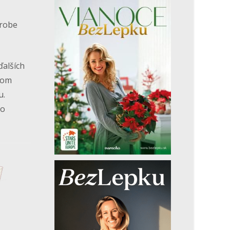
ýrobe
ďalších
jom
u.
ko