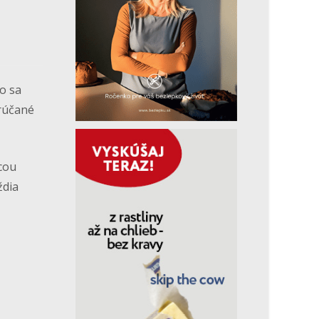
o sa
orúčané
ocou
ždia