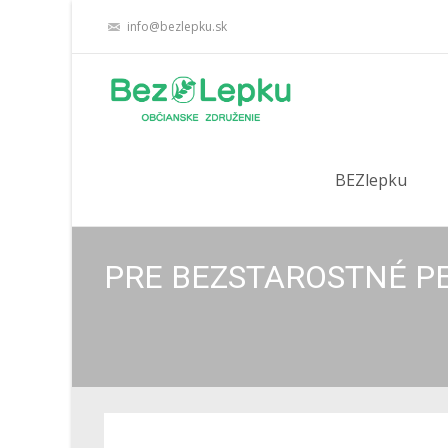
info@bezlepku.sk
Skip
to
BEZlepku
content
PRE BEZSTAROSTNÉ P