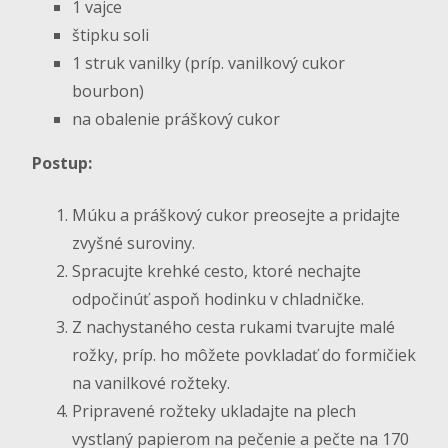
1 vajce
štipku soli
1 struk vanilky (príp. vanilkový cukor
bourbon)
na obalenie práškový cukor
Postup:
Múku a práškový cukor preosejte a pridajte
zvyšné suroviny.
Spracujte krehké cesto, ktoré nechajte
odpočinúť aspoň hodinku v chladničke.
Z nachystaného cesta rukami tvarujte malé
rožky, príp. ho môžete povkladať do formičiek
na vanilkové rožteky.
Pripravené rožteky ukladajte na plech
vystlaný papierom na pečenie a pečte na 170