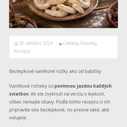
28. októbra 2024
Celiakia
,
Dezerty
,
Recepty
Bezlepkové vanilkové rožky ako od babičky
Vanilkové rožteky sú
povinnou jazdou každých
sviatkov
. Ak ste zvyknutí na verziu s lepkom,
vôbec nemajte obavy. Podľa tohto receptu si ich
pripravíte síce bezlepkové, no presne také, aké
milujete.