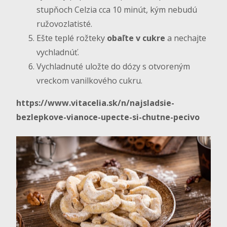
stupňoch Celzia cca 10 minút, kým nebudú
ružovozlatisté.
Ešte teplé rožteky
obaľte v cukre
a nechajte
vychladnúť.
Vychladnuté uložte do dózy s otvoreným
vreckom vanilkového cukru.
https://www.vitacelia.sk/n/najsladsie-
bezlepkove-vianoce-upecte-si-chutne-pecivo