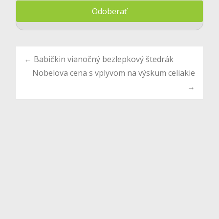
Post
←
Babičkin vianočný bezlepkový štedrák
Nobelova cena s vplyvom na výskum celiakie
→
navigation