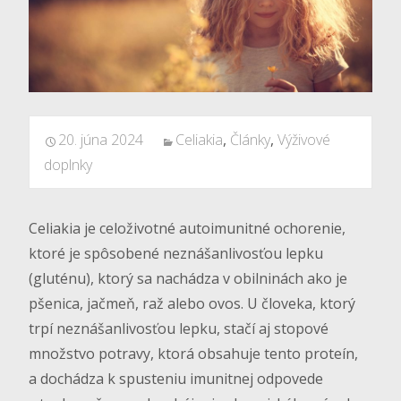
20. júna 2024
Celiakia
,
Články
,
Výživové
doplnky
Celiakia je celoživotné autoimunitné ochorenie,
ktoré je spôsobené neznášanlivosťou lepku
(gluténu), ktorý sa nachádza v obilninách ako je
pšenica, jačmeň, raž alebo ovos. U človeka, ktorý
trpí neznášanlivosťou lepku, stačí aj stopové
množstvo potravy, ktorá obsahuje tento proteín,
a dochádza k spusteniu imunitnej odpovede