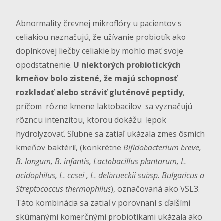
Abnormality črevnej mikroflóry u pacientov s
celiakiou naznačujú, že užívanie probiotík ako
doplnkovej liečby celiakie by mohlo mať svoje
opodstatnenie.
U niektorých probiotických
kmeňov bolo zistené, že majú schopnosť
rozkladať alebo stráviť gluténové peptidy
,
príčom rôzne kmene laktobacilov sa vyznačujú
rôznou intenzitou, ktorou dokážu lepok
hydrolyzovať. Sľubne sa zatiaľ ukázala zmes ôsmich
kmeňov baktérií, (konkrétne
Bifidobacterium breve,
B. longum, B. infantis, Lactobacillus plantarum, L.
acidophilus, L. casei , L. delbrueckii subsp. Bulgaricus a
Streptococcus thermophilus
), označovaná ako VSL3.
Táto kombinácia sa zatiaľ v porovnaní s ďalšími
skúmanými komerčnými probiotikami ukázala ako