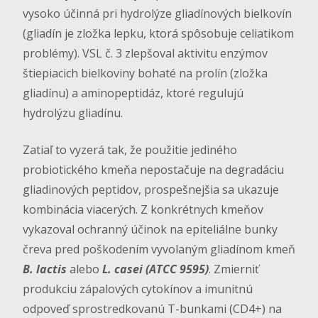
vysoko účinná pri hydrolýze gliadínových bielkovín
(gliadín je zložka lepku, ktorá spôsobuje celiatikom
problémy). VSL č. 3 zlepšoval aktivitu enzýmov
štiepiacich bielkoviny bohaté na prolín (zložka
gliadínu) a aminopeptidáz, ktoré regulujú
hydrolýzu gliadínu.
Zatiaľ to vyzerá tak, že použitie jediného
probiotického kmeňa nepostačuje na degradáciu
gliadinových peptidov, prospešnejšia sa ukazuje
kombinácia viacerých. Z konkrétnych kmeňov
vykazoval ochranný účinok na epiteliálne bunky
čreva pred poškodením vyvolaným gliadínom kmeň
B. lactis
alebo
L. casei (ATCC 9595)
. Zmierniť
produkciu zápalových cytokínov a imunitnú
odpoveď sprostredkovanú T-bunkami (CD4+) na