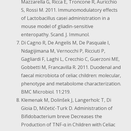
Mazzarella G, Ricca E, Troncone R, Auricchio
S, Rossi M. 2011. Immunomodulatory effects
of Lactobacillus casei administration in a
mouse model of gliadin-sensitive
enteropathy. Scand. J. Immunol.
Di Cagno R, De Angelis M, De Pasquale I,
Ndagijimana M, Vernocchi P, Ricciuti P,
Gagliardi F, Laghi L, Crecchio C, Guerzoni ME,
Gobbetti M, Francavilla R. 2011. Duodenal and
faecal microbiota of celiac children: molecular,
phenotype and metabolome characterization.
BMC Microbiol. 11:219.
Klemenak M, Dolinšek J, Langerholc T, Di
Gioia D, Mičetić-Turk D. Administration of
Bifidobacterium breve Decreases the
Production of TNF-α in Children with Celiac