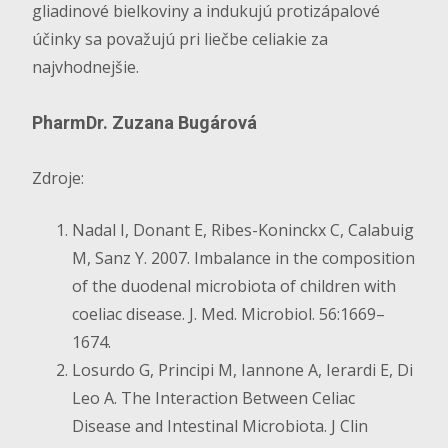
gliadinové bielkoviny a indukujú protizápalové
účinky sa považujú pri liečbe celiakie za
najvhodnejšie.
PharmDr. Zuzana Bugárová
Zdroje:
Nadal I, Donant E, Ribes-Koninckx C, Calabuig
M, Sanz Y. 2007. Imbalance in the composition
of the duodenal microbiota of children with
coeliac disease. J. Med. Microbiol. 56:1669–
1674.
Losurdo G, Principi M, Iannone A, Ierardi E, Di
Leo A. The Interaction Between Celiac
Disease and Intestinal Microbiota. J Clin