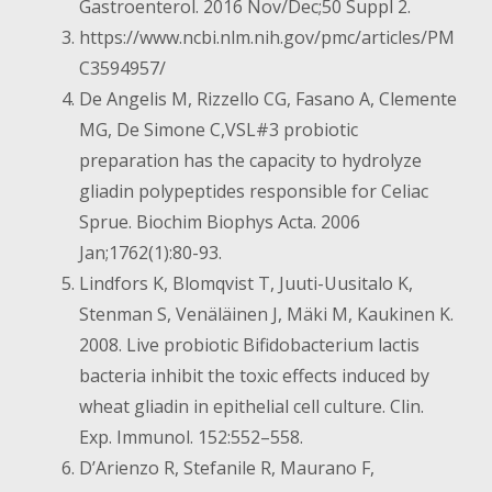
Gastroenterol. 2016 Nov/Dec;50 Suppl 2.
https://www.ncbi.nlm.nih.gov/pmc/articles/PM
C3594957/
De Angelis M, Rizzello CG, Fasano A, Clemente
MG, De Simone C,VSL#3 probiotic
preparation has the capacity to hydrolyze
gliadin polypeptides responsible for Celiac
Sprue. Biochim Biophys Acta. 2006
Jan;1762(1):80-93.
Lindfors K, Blomqvist T, Juuti-Uusitalo K,
Stenman S, Venäläinen J, Mäki M, Kaukinen K.
2008. Live probiotic Bifidobacterium lactis
bacteria inhibit the toxic effects induced by
wheat gliadin in epithelial cell culture. Clin.
Exp. Immunol. 152:552–558.
D’Arienzo R, Stefanile R, Maurano F,