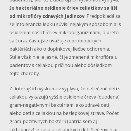
že
bakteriálne osídlenie čriev celiatikov sa líši
od mikroflóry zdravých jedincov
. Predpokladá sa,
že intolerancia lepku súvisí nejakým spôsobom aj s
osídlením našich čriev mikroorganizmami, a preto
sa čoraz častejšie uvažuje o probiotických
baktériách ako o doplnkovej liečbe ochorenia.
Stále však nie je jasné, či je zmenená mikroflóra u
pacientov s celiakou príčinou alebo dôsledkom
tejto choroby.
Z doterajších výskumov vyplýva, že neliečené deti s
celiakou vykazujú vyššie osídlenie čreva (duodena)
gram-negatívnymi baktériami ako zdravé deti
alebo deti s celiakiou na bezlepkovej strave. Počet
gram-pozitívnych baktérii (patria sem aj
laktobacily) je zasa u celiatických detí (liečených aj