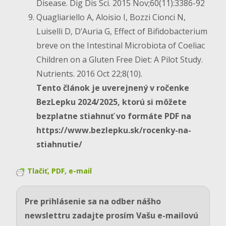
Disease. Dig Dis Sci. 2015 Nov;60(11):3386-92
Quagliariello A, Aloisio I, Bozzi Cionci N,
Luiselli D, D’Auria G, Effect of Bifidobacterium
breve on the Intestinal Microbiota of Coeliac
Children on a Gluten Free Diet: A Pilot Study.
Nutrients. 2016 Oct 22;8(10).
Tento článok je uverejnený v ročenke
BezLepku 2024/2025, ktorú si môžete
bezplatne stiahnuť vo formáte PDF na
https://www.bezlepku.sk/rocenky-na-
stiahnutie/
Tlačiť, PDF, e-mail
Pre prihlásenie sa na odber nášho
newslettru zadajte prosím Vašu e-mailovú