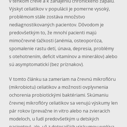
v tenkom čreve a k zahájeniu chronického zápalu.
Výskyt celiatikov v populácii je pomerne vysoký,
problémom stále zostáva množstvo
nediagnostikovaných pacientov. Dôvodom je
predovšetkým to, že mnohí pacienti majú
mimočrevné ťažkosti (anémia, osteoporóza,
spomalenie rastu detí, únava, depresia, problémy
s otehotnením, deficit vitamínov a minerálov) alebo
sú asymptomatickí (bez príznakov).
V tomto článku sa zameriam na črevnú mikroflóru
(mikrobiotu) celiatikov a možnosti ovplyvnenia
ochorenia probiotickými baktériami. Skúmaniu
črevnej mikroflóry celiatikov sa venujú výskumy len
pár rokov (prevažne in vitro alebo na zvieracích
modeloch, u ľudí predovšetkým u detských
pacientov), ale už z doterajších výskumov vyplýva,