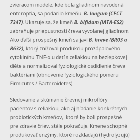
zvieracom modele, kde bola gliadinom navodená
enteroptia, sa podarilo kmeňu
B. longum (CECT
7347)
. Ukazuje sa, že kmeň
B. bifidum (IATA-ES2)
zabraňuje priepustnosti čreva vyvolanej gliadínom.
Ako ďaľší prospešný kmeň sa javí
B. breve (BR03 a
B632)
, ktorý znižoval produkciu prozápalového
cytokinínu TNF-α u detí s celiakiou na bezlepkovej
diéte a normalizoval fyziologické osdídlenie čreva
baktériami (obnovenie fyziologického pomeru
Firmicutes / Bacteroidetes).
Sledovanie a skúmanie črevnej mikroflóry
pacientov s celiakiou, ako aj hľadanie konkrétnych
probiotických kmeňov, ktoré by boli prospešné
pre zdravie čriev, stále pokračuje. Kmene schopné
produkovať enzýmy, ktoré rozkladajú (hydrolyzujú)