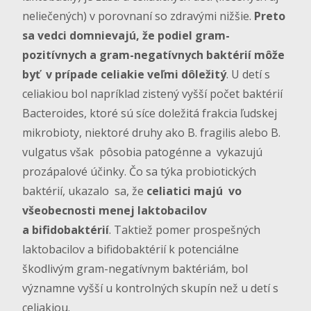
neliečených) v porovnaní so zdravými nižšie.
Preto
sa vedci domnievajú, že podiel gram-
pozitívnych a gram-negatívnych baktérií môže
byť v prípade celiakie veľmi dôležitý
. U detí s
celiakiou bol napríklad zistený vyšší počet baktérií
Bacteroides, ktoré sú síce doležitá frakcia ľudskej
mikrobioty, niektoré druhy ako B. fragilis alebo B.
vulgatus však pôsobia patogénne a vykazujú
prozápalové účinky. Čo sa týka probiotických
baktérií, ukazalo sa, že
celiatici majú vo
všeobecnosti menej laktobacilov
a bifidobaktérií
. Taktiež pomer prospešných
laktobacilov a bifidobaktérií k potenciálne
škodlivým gram-negatívnym baktériám, bol
významne vyšší u kontrolných skupín než u detí s
celiakiou.