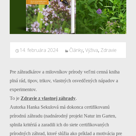
14. februára 2024
Články
,
Výživa
,
Zdravie
Pre záhradkárov a milovníkov prírody veľmi cenná kniha
plná rád, tipov, trikov, vlastných osvedčených nápadov a
experimentov.
To je
Zdravie z vlastnej záhrady
.
Autorka Hanka Sekulová má dokonca certifikovanú
prírodnú záhradu (nadnárodný projekt Natur im Garten,
splnila kritériá a zaradili ich do siete certifikovaných
prírodných záhrad, ktoré slúžia ako príklad a motivácia pre