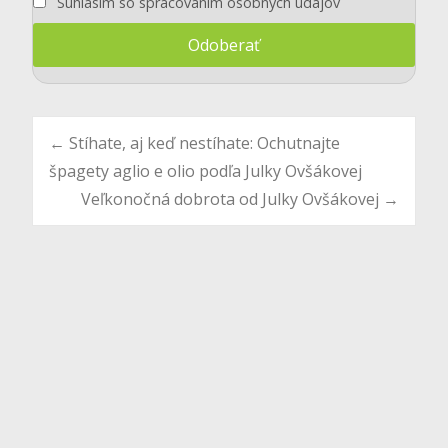
Súhlasím so spracovaním osobných údajov
Post
←
Stíhate, aj keď nestíhate: Ochutnajte
špagety aglio e olio podľa Julky Ovšákovej
Veľkonočná dobrota od Julky Ovšákovej
→
navigation