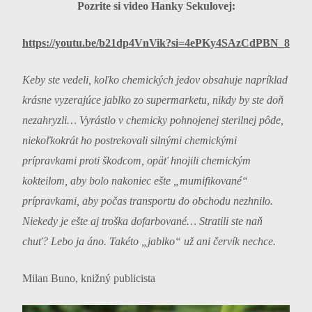
Pozrite si video Hanky Sekulovej:
https://youtu.be/b21dp4VnVik?si=4ePKy4SAzCdPBN_8
Keby ste vedeli, koľko chemických jedov obsahuje napríklad
krásne vyzerajúce jablko zo supermarketu, nikdy by ste doň
nezahryzli… Vyrástlo v chemicky pohnojenej sterilnej pôde,
niekoľkokrát ho postrekovali silnými chemickými
prípravkami proti škodcom, opäť hnojili chemickým
kokteilom, aby bolo nakoniec ešte „mumifikované“
prípravkami, aby počas transportu do obchodu nezhnilo.
Niekedy je ešte aj troška dofarbované… Stratili ste naň
chuť? Lebo ja áno. Takéto „jablko“ už ani červík nechce.
Milan Buno, knižný publicista