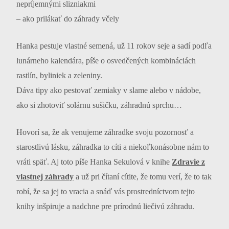
nepríjemnými slizniakmi
– ako prilákať do záhrady včely
Hanka pestuje vlastné semená, už 11 rokov seje a sadí podľa
lunárneho kalendára, píše o osvedčených kombináciách
rastlín, byliniek a zeleniny.
Dáva tipy ako pestovať zemiaky v slame alebo v nádobe,
ako si zhotoviť solárnu sušičku, záhradnú sprchu…
Hovorí sa, že ak venujeme záhradke svoju pozornosť a
starostlivú lásku, záhradka to cíti a niekoľkonásobne nám to
vráti späť. Aj toto píše Hanka Sekulová v knihe
Zdravie z
vlastnej záhrady
a už pri čítaní cítite, že tomu verí, že to tak
robí, že sa jej to vracia a snáď vás prostredníctvom tejto
knihy inšpiruje a nadchne pre prírodnú liečivú záhradu.