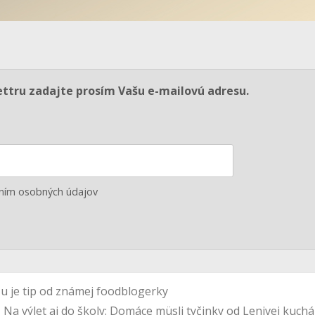
ettru zadajte prosím Vašu e-mailovú adresu.
aním osobných údajov
u je tip od známej foodblogerky
Na výlet aj do školy: Domáce müsli tyčinky od Lenivej kuch