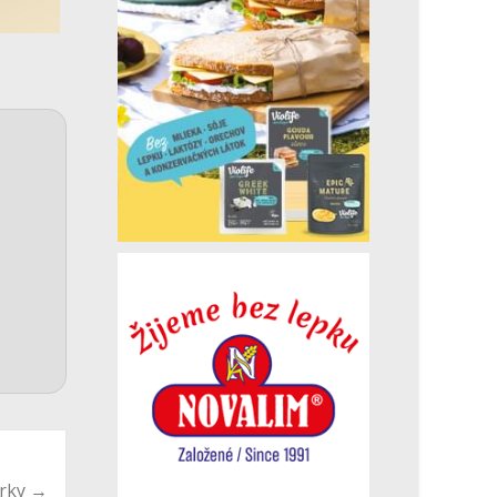
árky
→