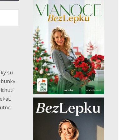
bky sú
j bunky
íchutí
ekať,
hutné