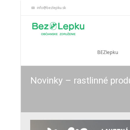
info@bezlepku.sk
Skip
to
BEZlepku
content
Novinky – rastlinné prod