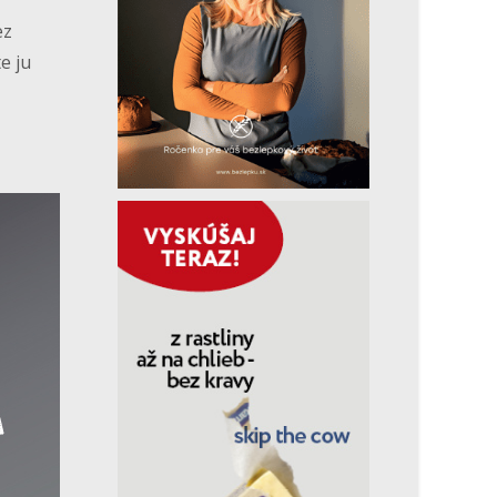
ez
e ju