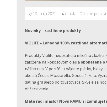
18. mája 2022
Celiakia
,
Ostatné potravi
Novinky
–
rastlinné produkty
VIOLIFE – Lahodná 100% rastlinná alternatí
Produkty Violife neobsahujú mliečnu zložku, k
založené na kokosovom oleji a
obohatené o 
nášho tela. V portfóliu nájdete plátky, bloky,
ako sú Čedar, Mozzarella, Gouda či Feta. Vyzn
dať na gril alebo do toustovača. Skvele sa hod
občerstvenie.
Máte radi maslo? Novú RAMU si zamilujet