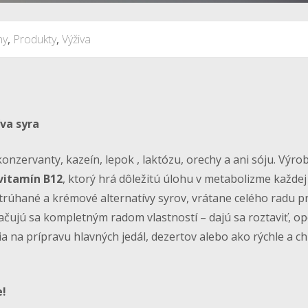
ny
,
Produkty
,
Výživa
va syra
onzervanty, kazeín, lepok , laktózu, orechy a ani sóju. Výro
vitamín B12
, ktorý hrá dôležitú úlohu v metabolizme každe
 strúhané a krémové alternatívy syrov, vrátane celého radu pr
ačujú sa kompletným radom vlastností – dajú sa roztaviť, op
ia na prípravu hlavných jedál, dezertov alebo ako rýchle a c
e!