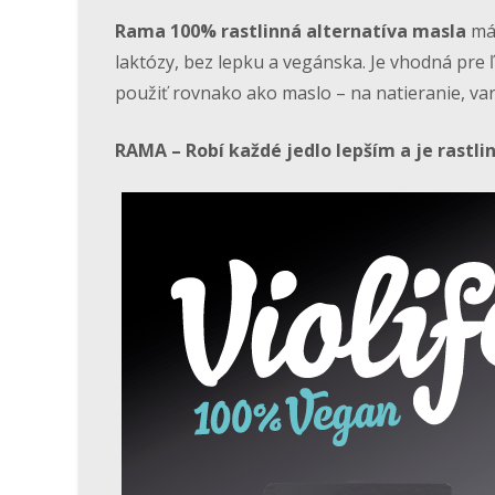
Rama 100% rastlinná alternatíva masla
má 
laktózy, bez lepku a vegánska. Je vhodná pre ľ
použiť rovnako ako maslo – na natieranie, vare
RAMA – Robí každé jedlo lepším a je rastli