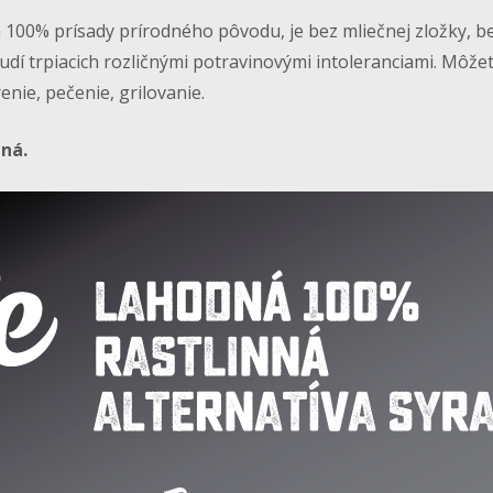
100% prísady prírodného pôvodu, je bez mliečnej zložky, b
udí trpiacich rozličnými potravinovými intoleranciami. Môžet
nie, pečenie, grilovanie.
nná.