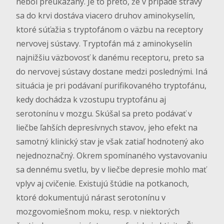
nebol preukázaný. Je to preto, že v prípade stravy
sa do krvi dostáva viacero druhov aminokyselín,
ktoré súťažia s tryptofánom o väzbu na receptory
nervovej sústavy. Tryptofán má z aminokyselín
najnižšiu väzbovosť k danému receptoru, preto sa
do nervovej sústavy dostane medzi poslednými. Iná
situácia je pri podávaní purifikovaného tryptofánu,
kedy dochádza k vzostupu tryptofánu aj
serotonínu v mozgu. Skúšal sa preto podávať v
liečbe ľahších depresívnych stavov, jeho efekt na
samotný klinický stav je však zatiaľ hodnotený ako
nejednoznačný. Okrem spomínaného vystavovaniu
sa dennému svetlu, by v liečbe depresie mohlo mať
vplyv aj cvičenie. Existujú štúdie na potkanoch,
ktoré dokumentujú nárast serotonínu v
mozgovomiešnom moku, resp. v niektorých