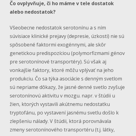
Čo ovplyvňuje, či ho máme v tele dostatok
alebo nedostatok?
Všeobecne nedostatok serotonínu a s ním
súvisiace klinické prejavy (depresie, úzkosti) nie sú
spôsobené faktormi exogénnymi, ale skôr
genetickou predispozíciou (polymorfizmami génov
pre serotonínové transportéry). Sú však aj
vonkajšie faktory, ktoré môžu vplývať na jeho
produkciu. Čo sa týka asociácie s denným svetlom
sú nepriame dôkazy, že jasné denné svetlo zvyšuje
serotonínovú aktivitu v mozgu. napr. v štúdii u
žien, ktorých vystavili akútnemu nedostatku
tryptofánu, po vystavení jasnému svetlu došlo k
zlepšeniu nálady. V štúdii, ktorá porovnávala
zmeny serotonínového transportéru (t.j. látky,