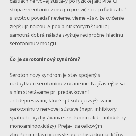
častiach nervovej sústavy po fyzickej aktivite. Či
stúpa sereotonín v mozgu po cvičení aj u ľudí zatiaľ
s istotou povedať nevieme, vieme však, že cvičenie
zlepšuje náladu. A podľa niektorých štúdií aj
samotná dobrá nálada zvyšuje recipročne hladinu
serotonínu v mozgu.
Čo je serotoninový syndróm?
Serotonínový syndróm je stav spojený s
nadbytkom serotonínu v oranizme. Najčastejšie sa
s ním stretávame pri predávkovaní
antidepresívami, ktoré spôsobujú zvyšovanie
serotonínu v nervovej sústave (napr. inhibítory
spätného vychytávania serotonínu alebo inhibitory
monoaminooxidázy). Prejaví sa celkovým
zhoršením stavu v zmysle poruchy vedomia, kŕčov,