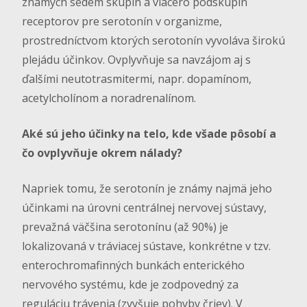
známych sedem skupín a viacero podskupín
receptorov pre serotonín v organizme,
prostredníctvom ktorých serotonín vyvoláva širokú
plejádu účinkov. Ovplyvňuje sa navzájom aj s
ďalšími neutotrasmitermi, napr. dopamínom,
acetylcholínom a noradrenalínom.
Aké sú jeho účinky na telo, kde všade pôsobí a
čo ovplyvňuje okrem nálady?
Napriek tomu, že serotonín je známy najmä jeho
účinkami na úrovni centrálnej nervovej sústavy,
prevažná väčšina serotonínu (až 90%) je
lokalizovaná v tráviacej sústave, konkrétne v tzv.
enterochromafinných bunkách enterického
nervového systému, kde je zodpovedný za
reguláciu trávenia (zvyšuje pohyby čriev). V