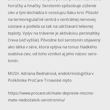
horúčky a hnačky. Serotonín spôsobuje zúženie
ciev a tým dochádza k vzostupu tlaku krvi. Pôsobí
na termoregulačné centrá v centrálnej nervovej
sústave a podieľa sa tak na udržiavaní telesnej
teploty. Vplyv na trávenie je aktiváciou peristaltiky
čreva (viď vyššie). Pôvodne bol serotonín objavený
ako látka v sére, ktorá vplýva na tonus hladkého
svalstva ciev, od toho vznikol aj jeho názov: sero-
tonín.
MUDr. Adriana Bednárová, endokrinologička v
Poliklinike ProCare Trnavské mýto
https://www.procare.sk/mate-depresie-mozno-
mate-nedostatok-serotroninu/