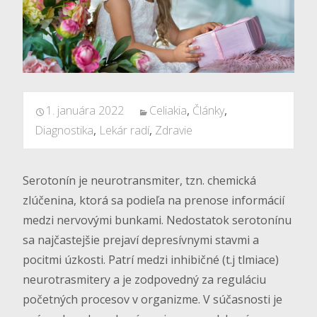
1. januára 2022
Celiakia
,
Články
,
Diagnostika
,
Lekár radí
,
Zdravie
Serotonín je neurotransmiter, tzn. chemická
zlúčenina, ktorá sa podieľa na prenose informácií
medzi nervovými bunkami. Nedostatok serotonínu
sa najčastejšie prejaví depresívnymi stavmi a
pocitmi úzkosti. Patrí medzi inhibičné (t.j tlmiace)
neurotrasmitery a je zodpovedný za reguláciu
početných procesov v organizme. V súčasnosti je