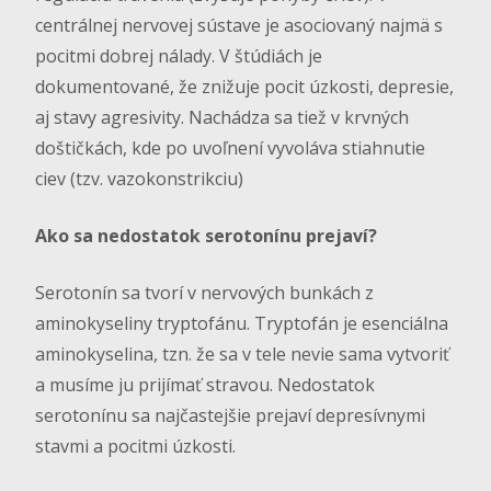
centrálnej nervovej sústave je asociovaný najmä s
pocitmi dobrej nálady. V štúdiách je
dokumentované, že znižuje pocit úzkosti, depresie,
aj stavy agresivity. Nachádza sa tiež v krvných
doštičkách, kde po uvoľnení vyvoláva stiahnutie
ciev (tzv. vazokonstrikciu)
Ako sa nedostatok serotonínu prejaví?
Serotonín sa tvorí v nervových bunkách z
aminokyseliny tryptofánu. Tryptofán je esenciálna
aminokyselina, tzn. že sa v tele nevie sama vytvoriť
a musíme ju prijímať stravou. Nedostatok
serotonínu sa najčastejšie prejaví depresívnymi
stavmi a pocitmi úzkosti.