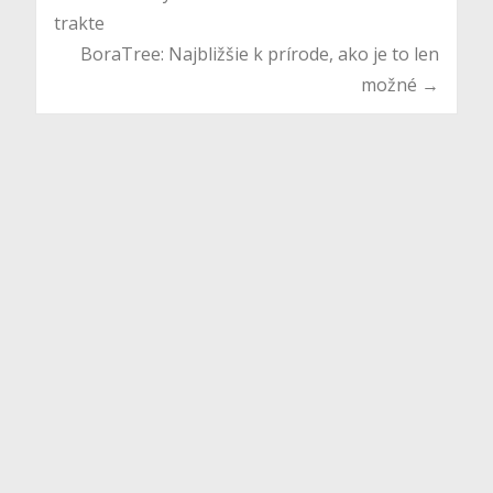
trakte
navigation
BoraTree: Najbližšie k prírode, ako je to len
možné
→