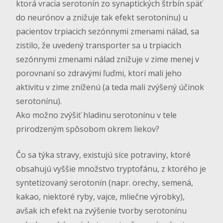
ktorá vracia serotonín zo synaptických štrbín späť
do neurónov a znižuje tak efekt serotonínu) u
pacientov trpiacich sezónnymi zmenami nálad, sa
zistilo, že uvedený transporter sa u trpiacich
sezónnymi zmenami nálad znižuje v zime menej v
porovnaní so zdravými ľuďmi, ktorí mali jeho
aktivitu v zime zníženú (a teda mali zvýšený účinok
serotonínu).
Ako možno zvýšiť hladinu serotonínu v tele
prirodzeným spôsobom okrem liekov?
Čo sa týka stravy, existujú síce potraviny, ktoré
obsahujú vyššie množstvo tryptofánu, z ktorého je
syntetizovaný serotonín (napr. orechy, semená,
kakao, niektoré ryby, vajce, mliečne výrobky),
avšak ich efekt na zvýšenie tvorby serotonínu