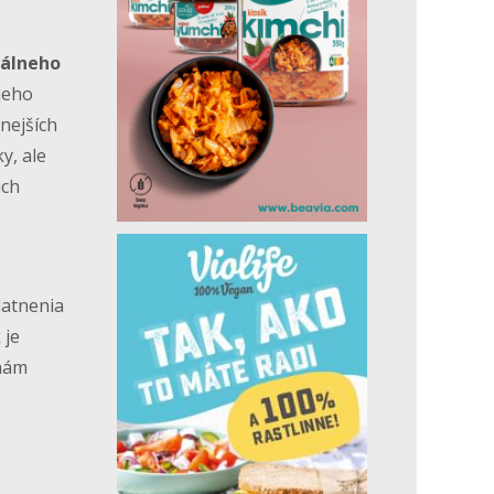
tálneho
jeho
nejších
y, ale
ich
latnenia
 je
 nám