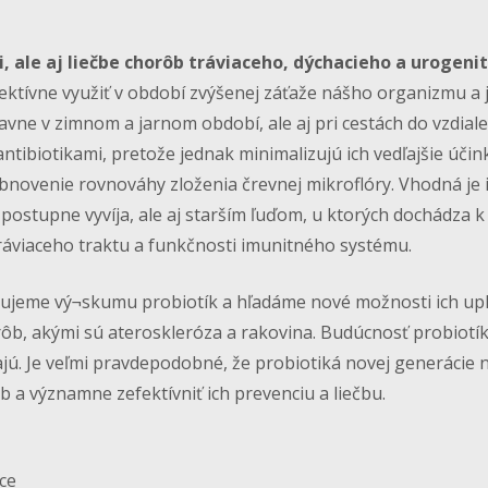
i, ale aj liečbe chorôb tráviaceho, dýchacieho a urogeni
fektívne využiť v období zvýšenej záťaže nášho organizmu a 
avne v zimnom a jarnom období, ale aj pri cestách do vzdiale
 antibiotikami, pretože jednak minimalizujú ich vedľajšie účink
novenie rovnováhy zloženia črevnej mikroflóry. Vhodná je 
 postupne vyvíja, ale aj starším ľuďom, u ktorých dochádza k
ráviaceho traktu a funkčnosti imunitného systému.
venujeme vý¬skumu probiotík a hľadáme nové možnosti ich up
ôb, akými sú ateroskleróza a rakovina. Budúcnosť probiotík
ajú. Je veľmi pravdepodobné, že probiotiká novej generácie
 a významne zefektívniť ich prevenciu a liečbu.
ce