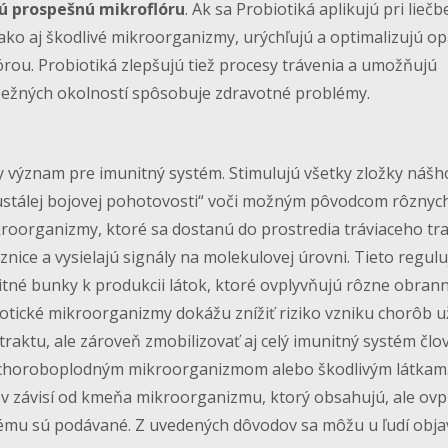
ú prospešnú mikroflóru
. Ak sa Probiotiká aplikujú pri liečb
 ako aj škodlivé mikroorganizmy, urýchľujú a optimalizujú o
órou. Probiotiká zlepšujú tiež procesy trávenia a umožňujú
 bežných okolností spôsobuje zdravotné problémy.
význam pre imunitný systém. Stimulujú všetky zložky nášh
ustálej bojovej pohotovosti“ voči možným pôvodcom rôznyc
roorganizmy, ktoré sa dostanú do prostredia tráviaceho tra
nice a vysielajú signály na molekulovej úrovni. Tieto regulu
tné bunky k produkcii látok, ktoré ovplyvňujú rôzne obran
tické mikroorganizmy dokážu znížiť riziko vzniku chorôb u
traktu, ale zároveň zmobilizovať aj celý imunitný systém člo
ti choroboplodným mikroorganizmom alebo škodlivým látkam
ov závisí od kmeňa mikroorganizmu, ktorý obsahujú, ale ovp
orému sú podávané. Z uvedených dôvodov sa môžu u ľudí obja