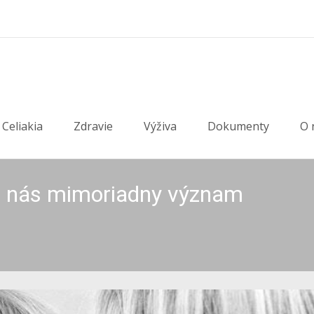
Celiakia
Zdravie
Výživa
Dokumenty
O 
re nás mimoriadny význam