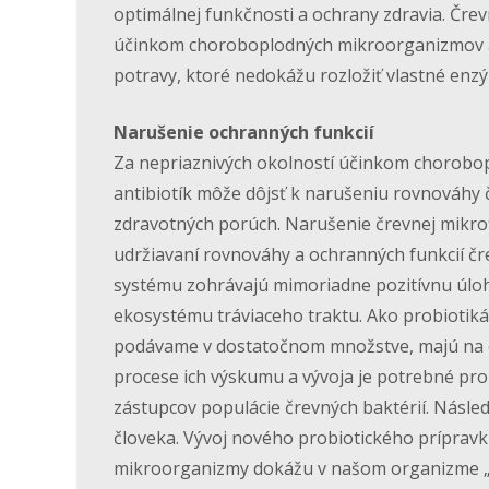
optimálnej funkčnosti a ochrany zdravia. Čre
účinkom choroboplodných mikroorganizmov a rô
potravy, ktoré nedokážu rozložiť vlastné enz
Narušenie ochranných funkcií
Za nepriaznivých okolností účinkom chorobop
antibiotík môže dôjsť k narušeniu rovnováhy č
zdravotných porúch. Narušenie črevnej mikrof
udržiavaní rovnováhy a ochranných funkcií čr
systému zohrávajú mimoriadne pozitívnu úl
ekosystému tráviaceho traktu. Ako probiotiká s
podávame v dostatočnom množstve, majú na 
procese ich výskumu a vývoja je potrebné pr
zástupcov populácie črevných baktérií. Násle
človeka. Vývoj nového probiotického prípravk
mikroorganizmy dokážu v našom organizme „v