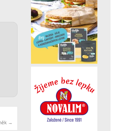
aněk
→