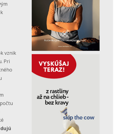
ivým
ek
ok vznik
. Pri
itného
u
om
 počtu
e
ké
idujú