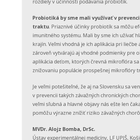
rozdiely v účinnosti podávania probiotík.
Probiotiká by sme mali využívať v prevenci
traktu
. Priaznivé účinky probiotík sa môžu e
imunitného systému. Mali by sme ich užívať hl
krajín. Veľmi vhodná je ich aplikácia pri liečbe
zároveň vytvárajú aj vhodné podmienky pre ob
aplikácia deťom, ktorých črevná mikroflóra sa
znižovaniu populácie prospešnej mikroflóry t
Je veľmi potešiteľné, že aj na Slovensku sa 
v prevencii takých závažných chronických chor
veľmi sľubná a hlavné objavy nás ešte len čak
pomôžu výrazne znížiť riziko závažných chorôb
MVDr. Alojz Bomba, DrSc.
Ústav experimentálnej medicíny, LF UPJŠ, Koši