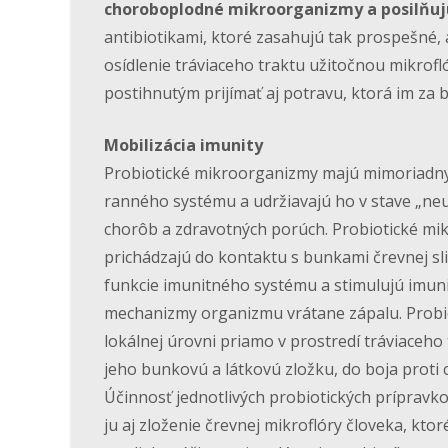
choroboplodné mikroorganizmy a posilňuj
antibiotikami, ktoré zasahujú tak prospešné,
osídlenie tráviaceho traktu užitočnou mikrofl
postihnutým prijímať aj potravu, ktorá im za
Mobilizácia imunity
Probiotické mikroorganizmy majú mimoriadny 
ranného systému a udržiavajú ho v stave „ne
chorôb a zdravotných porúch. Probiotické mik
prichádzajú do kontaktu s bunkami črevnej sliz
funkcie imunitného systému a stimulujú imuni
mechanizmy organizmu vrátane zápalu. Probio
lokálnej úrovni priamo v prostredí tráviaceho 
jeho bunkovú a látkovú zložku, do boja pro
Účinnosť jednotlivých probiotických prípravk
ju aj zloženie črevnej mikroflóry človeka, kt