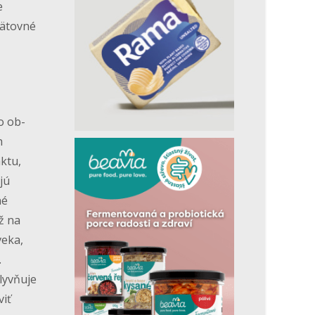
e
pätovné
o ob-
h
ktu,
jú
né
ž na
veka,
.
lyvňuje
viť