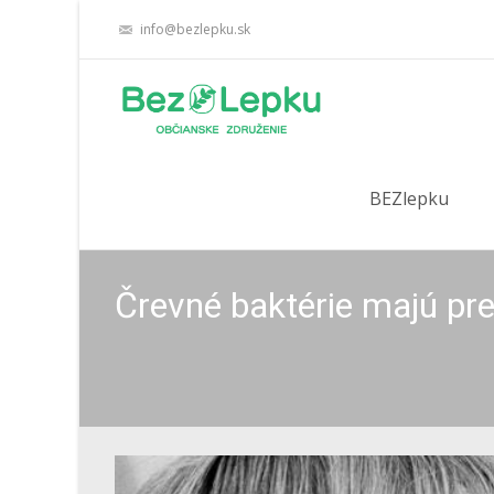
info@bezlepku.sk
Skip
to
BEZlepku
content
Črevné baktérie majú p