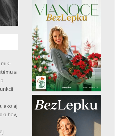
 mik-
stému a
 a
unkcií
, ako aj
 druhov,
ej