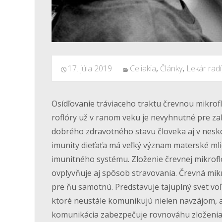
17. júla 2019
Celiakia
,
Články
,
Lekár radí
Osídľovanie tráviaceho traktu črevnou mikrof
roflóry už v ranom veku je nevyhnutné pre z
dobrého zdravotného stavu človeka aj v nesko
imunity dieťaťa má veľký význam materské mlie
imunitného systému. Zloženie črevnej mikrof
ovplyvňuje aj spôsob stravovania. Črevná mik
pre ňu samotnú. Predstavuje tajuplný svet v
ktoré neustále komunikujú nielen navzájom, 
komunikácia zabezpečuje rovnováhu zloženia č