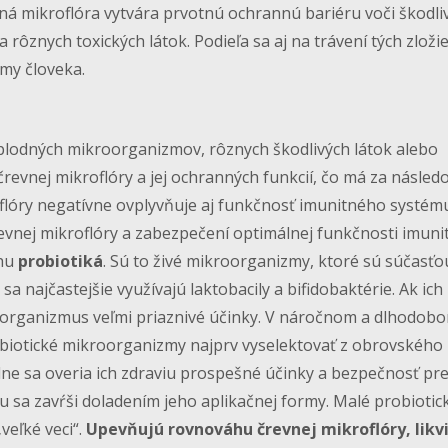
vná mikroflóra vytvára prvotnú ochrannú bariéru voči škodl
znych toxických látok. Podieľa sa aj na trávení tých zloži
ýmy človeka.
lodných mikroorganizmov, rôznych škodlivých látok alebo
revnej mikroflóry a jej ochranných funkcií, čo má za násled
lóry negatívne ovplyvňuje aj funkčnosť imunitného systému
evnej mikroflóry a zabezpečení optimálnej funkčnosti imun
ohu
probiotiká
. Sú to živé mikroorganizmy, ktoré sú súčasťo
a najčastejšie využívajú laktobacily a bifidobaktérie. Ak ich
organizmus veľmi priaznivé účinky. V náročnom a dlhodob
obiotické mikroorganizmy najprv vyselektovať z obrovského
dne sa overia ich zdraviu prospešné účinky a bezpečnosť pr
u sa zavŕši doladením jeho aplikačnej formy. Malé probiotic
eľké veci“.
Upevňujú rovnováhu črevnej mikroflóry, likv