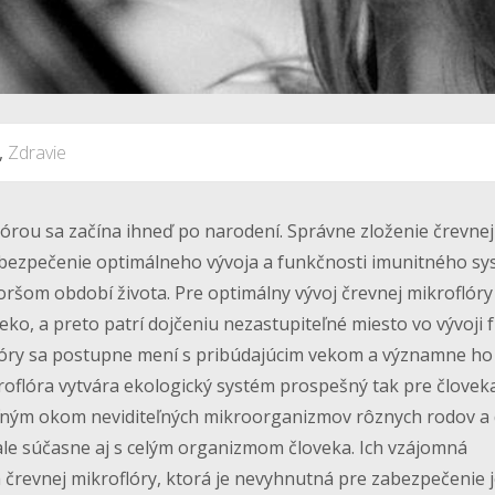
,
Zdravie
lórou sa začína ihneď po narodení. Správne zloženie črevnej
abezpečenie optimálneho vývoja a funkčnosti imunitného sy
ršom období života. Pre optimálny vývoj črevnej mikroflóry
ko, a preto patrí dojčeniu nezastupiteľné miesto vo vývoji f
lóry sa postupne mení s pribúdajúcim vekom a významne ho
roflóra vytvára ekologický systém prospešný tak pre človeka
oľným okom neviditeľných mikroorganizmov rôznych rodov a
ale súčasne aj s celým organizmom človeka. Ich vzájomná
revnej mikroflóry, ktorá je nevyhnutná pre zabezpečenie j