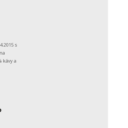
4.2015 s
 na
% kávy a
o