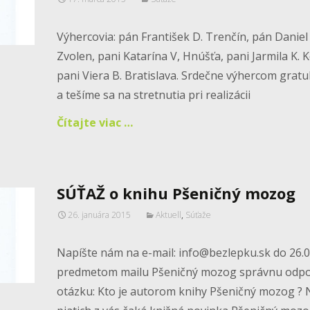
Výhercovia: pán František D. Trenčín, pán Daniel
Zvolen, pani Katarína V, Hnúšťa, pani Jarmila K. K
pani Viera B. Bratislava. Srdečne výhercom grat
a tešíme sa na stretnutia pri realizácii
Čítajte viac …
SÚŤAŽ o knihu Pšeničný mozog
26. januára 2015
Aktuell
,
Súťaže
Napíšte nám na e-mail: info@bezlepku.sk do 26.0
predmetom mailu Pšeničný mozog správnu odp
otázku: Kto je autorom knihy Pšeničný mozog ? 