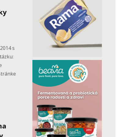
ky
.2014 s
tázku:
e
stránke
na
y