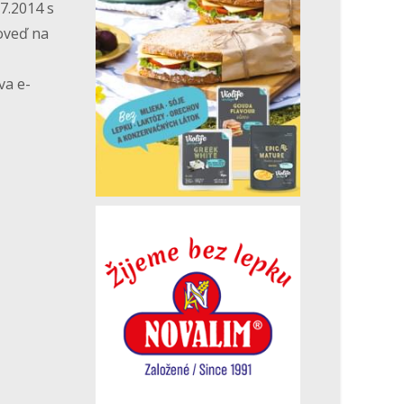
7.2014 s
oveď na
va e-