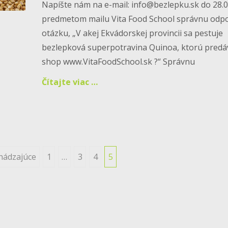
Napíšte nám na e-mail: info@bezlepku.sk do 28.0
predmetom mailu Vita Food School správnu odp
otázku, „V akej Ekvádorskej provincii sa pestuje
bezlepková superpotravina Quinoa, ktorú predá
shop www.VitaFoodSchool.sk ?“ Správnu
Čítajte viac …
hádzajúce
1
…
3
4
5