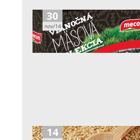
30
nov/14
14