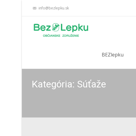
info@bezlepku.sk
Skip
to
BEZlepku
content
Kategória: Súťaže