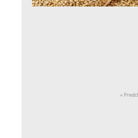
Posts
« Predc
navigation