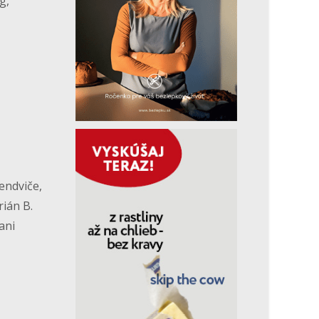
g,
endviče,
ián B.
ani