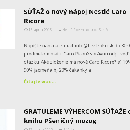
SÚŤAŽ o nový nápoj Nestlé Caro
Ricoré
16. apríla 2015
Nestlé Slovensko s.r.o.
,
Súťaže
Napíšte nám na e-mail: info@bezlepku.sk do 30.0
predmetom mailu Caro Ricoré správnu odpoveď
otázku: Aké zloženie má nové Caro Ricoré? a) 10
90% jačmeňa b) 20% čakanky a
Čítajte viac …
GRATULEME VÝHERCOM SÚŤAŽE 
knihu Pšeničný mozog
17. marca 2015
Súťaže