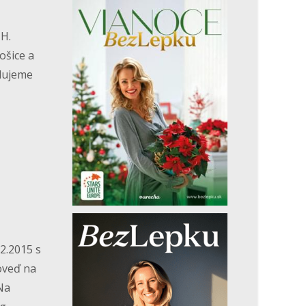
 H.
ošice a
ulujeme
2.2015 s
oveď na
Na