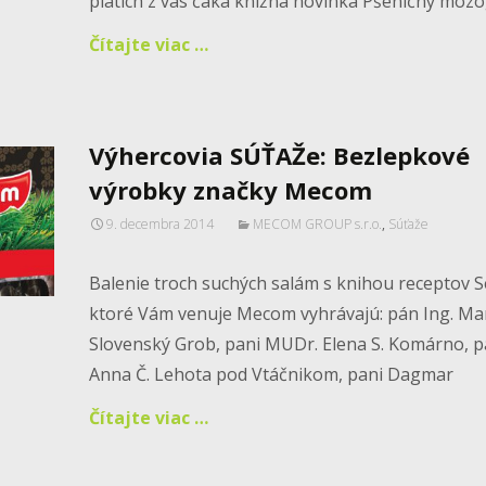
piatich z vás čaká knižná novinka Pšeničný mozo
Čítajte viac …
Výhercovia SÚŤAŽe: Bezlepkové
výrobky značky Mecom
9. decembra 2014
MECOM GROUP s.r.o.
,
Súťaže
Balenie troch suchých salám s knihou receptov S
ktoré Vám venuje Mecom vyhrávajú: pán Ing. Mar
Slovenský Grob, pani MUDr. Elena S. Komárno, p
Anna Č. Lehota pod Vtáčnikom, pani Dagmar
Čítajte viac …