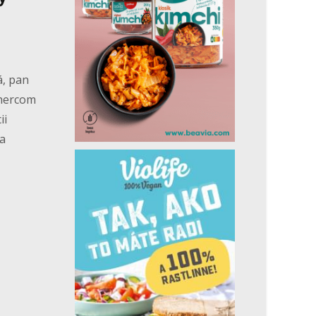
á, pan
ýhercom
ii
na