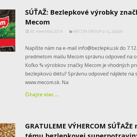
SÚŤAŽ: Bezlepkové výrobky znač
Mecom
30. novembra 2014
MECOM GROUP s.r.o.
,
Súťaže
Napíšte nám na e-mail info@bezlepku.sk do 7.12
predmetom mailu Mecom správnu odpoveď na o
Koľko % výrobkov značky Mecom je vhodných pr
bezlepkovú diétu? Správnu odpoveď nájdete na 
www.mecom.sk. Na
Čítajte viac …
GRATULEME VÝHERCOM SÚŤAŽE 
tému bezlepkovej superpotravin