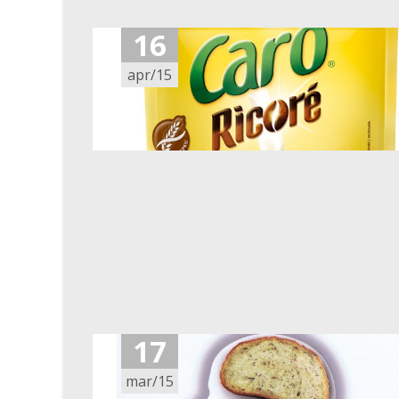
16
apr/15
17
mar/15