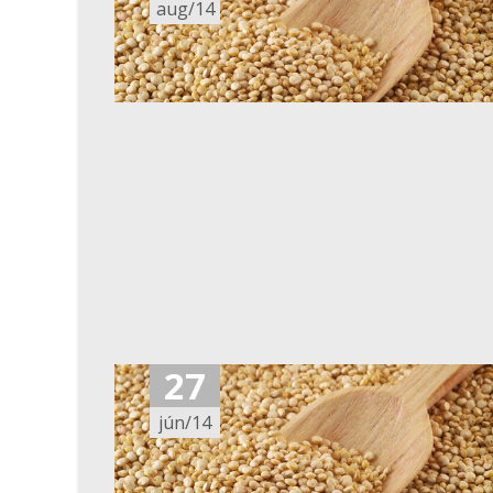
aug/14
27
jún/14