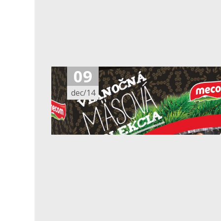
09
dec/14