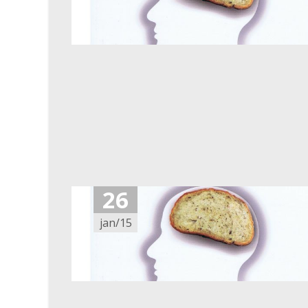
26
jan/15