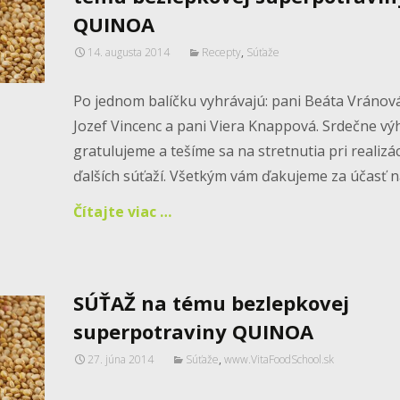
QUINOA
14. augusta 2014
Recepty
,
Súťaže
Po jednom balíčku vyhrávajú: pani Beáta Vránov
Jozef Vincenc a pani Viera Knappová. Srdečne v
gratulujeme a tešíme sa na stretnutia pri realizác
ďalších súťaží. Všetkým vám ďakujeme za účasť 
Čítajte viac …
SÚŤAŽ na tému bezlepkovej
superpotraviny QUINOA
27. júna 2014
Súťaže
,
www.VitaFoodSchool.sk