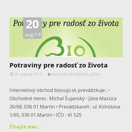
20
aug/14
Potraviny pre radosť zo života
20. augusta 2014
biosujo.sk
,
Mix potravín
,
Výživa
Internetový obchod biosujo.sk prevádzkuje : •
Obchodné meno : Michal Šujanský • Jána Mazúra
26/68, 036 01 Martin • Prevádzkareň : ul. Kohútova
1/65, 036 01 Martin • IČO : 41 525
Čítajte viac …