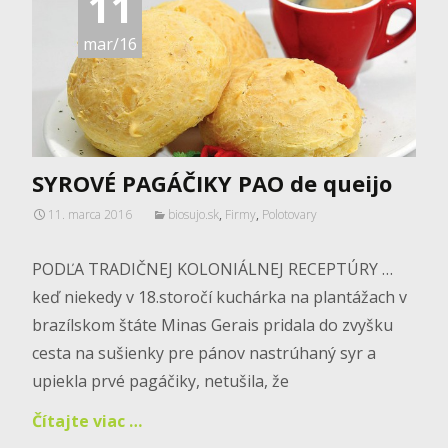
11
mar/16
SYROVÉ PAGÁČIKY PAO de queijo
11. marca 2016
biosujo.sk
,
Firmy
,
Polotovary
PODĽA TRADIČNEJ KOLONIÁLNEJ RECEPTÚRY …
keď niekedy v 18.storočí kuchárka na plantážach v
brazílskom štáte Minas Gerais pridala do zvyšku
cesta na sušienky pre pánov nastrúhaný syr a
upiekla prvé pagáčiky, netušila, že
Čítajte viac …