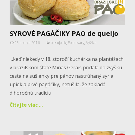
SYROVÉ PAGÁČIKY PAO de queijo
23. marca 2016
biosujo.sk
,
Polotovary
,
Výživa
…keď niekedy v 18. storočí kuchárka na plantážach
v brazílskom štáte Minas Gerais pridala do zvyšku
cesta na sušienky pre pánov nastrúhaný syr a
upiekla prvé pagáčiky, netušila, že zakladá
dlhoročnú tradíciu
Čítajte viac …