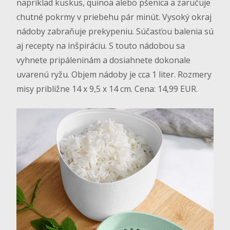
napríklad kuskus, quinoa alebo pšenica a zaručuje
chutné pokrmy v priebehu pár minút. Vysoký okraj
nádoby zabraňuje prekypeniu. Súčasťou balenia sú
aj recepty na inšpiráciu. S touto nádobou sa
vyhnete pripáleninám a dosiahnete dokonale
uvarenú ryžu. Objem nádoby je cca 1 liter. Rozmery
misy približne 14 x 9,5 x 14 cm. Cena: 14,99 EUR.