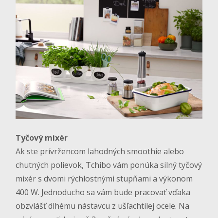
Tyčový mixér
Ak ste prívržencom lahodných smoothie alebo
chutných polievok, Tchibo vám ponúka silný tyčový
mixér s dvomi rýchlostnými stupňami a výkonom
400 W. Jednoducho sa vám bude pracovať vďaka
obzvlášť dlhému nástavcu z ušľachtilej ocele. Na