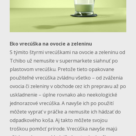
Eko vrecúška na ovocie a zeleninu
S týmito štyrmi vrecúškami na ovocie a zeleninu od
Tchibo už nemusíte v supermarkete siahnuť po
plastovom vrecúšku. Pretože tieto opakovane
použiteľné vrecúška zvládnu všetko – od zváženia
ovocia či zeleniny v obchode cez ich prepravu až po
uskladnenie – úplne rovnako ako neekologické
jednorazové vrecúška. A navyše ich po použití
môžete vyprať v práčke a nemusíte ich hádzať do
odpadkového koša. Aj takto môžete svojou
troškou pomôcť prírode. Vrecúška navyše majú