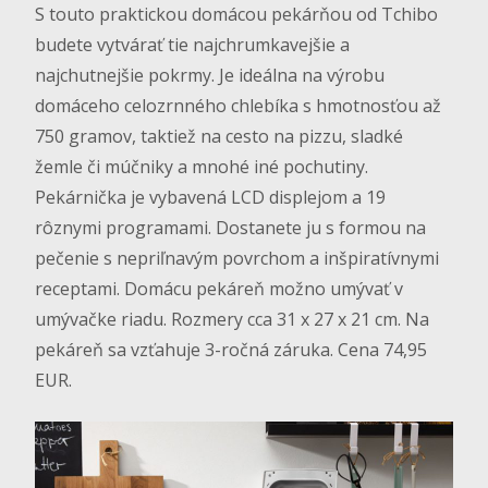
S touto praktickou domácou pekárňou od Tchibo
budete vytvárať tie najchrumkavejšie a
najchutnejšie pokrmy. Je ideálna na výrobu
domáceho celozrnného chlebíka s hmotnosťou až
750 gramov, taktiež na cesto na pizzu, sladké
žemle či múčniky a mnohé iné pochutiny.
Pekárnička je vybavená LCD displejom a 19
rôznymi programami. Dostanete ju s formou na
pečenie s nepriľnavým povrchom a inšpiratívnymi
receptami. Domácu pekáreň možno umývať v
umývačke riadu. Rozmery cca 31 x 27 x 21 cm. Na
pekáreň sa vzťahuje 3-ročná záruka. Cena 74,95
EUR.