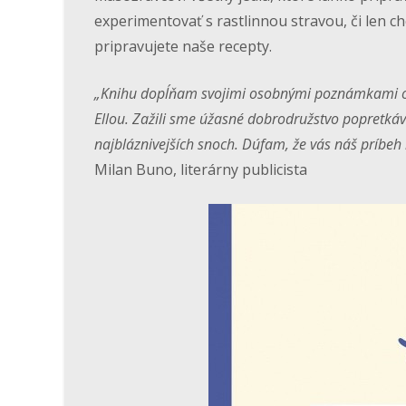
experimentovať s rastlinnou stravou, či len ch
pripravujete naše recepty.
„Knihu dopĺňam svojimi osobnými poznámkami o t
Ellou. Zažili sme úžasné dobrodružstvo popretká
najbláznivejších snoch. Dúfam, že vás náš príbeh 
Milan Buno, literárny publicista