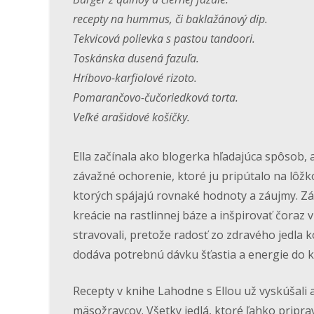
recepty na hummus, či baklažánový dip.
Tekvicová polievka s pastou tandoori.
Toskánska dusená fazuľa.
Hríbovo-karfiolové rizoto.
Pomarančovo-čučoriedková torta.
Veľké arašidové košíčky.
Ella začínala ako blogerka hľadajúca spôsob
závažné ochorenie, ktoré ju pripútalo na lôžk
ktorých spájajú rovnaké hodnoty a záujmy. Zák
kreácie na rastlinnej báze a inšpirovať čoraz 
stravovali, pretože radosť zo zdravého jedla 
dodáva potrebnú dávku šťastia a energie do 
Recepty v knihe
Lahodne s Ellou
už vyskúšali a
mäsožravcov. Všetky jedlá, ktoré ľahko pripraví