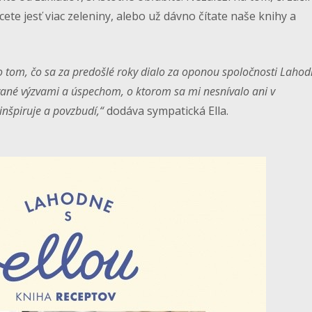
cete jesť viac zeleniny, alebo už dávno čítate naše knihy a
om, čo sa za predošlé roky dialo za oponou spoločnosti Lahod
vané výzvami a úspechom, o ktorom sa mi nesnívalo ani v
inšpiruje a povzbudí,“
dodáva sympatická Ella.