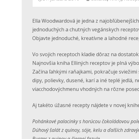
Ella Woodwardová je jedna z najobľúbenejších
jednoduchých a chutných vegánskych receptov
Objavte jednoduché, kreatívne a lahodné rece
Vo svojich receptoch kladie dôraz na dostatok 
Najnovšia kniha Elliných receptov je plná výbo
Začína ľahkými raňajkami, pokračuje sviežimi 
dipy, polievky, dusené, karí a iné teplé jedlá
viacchodovýchmenu vhodných na rôzne poseden
Aj takéto úžasné recepty nájdete v novej kni
Pohánkové palacinky s horúcou čokoládovou pol
Dúhový šalát z quinoy, sóje, kelu a ďalších zdravý
Burger z quinoy a čiernej fazule.