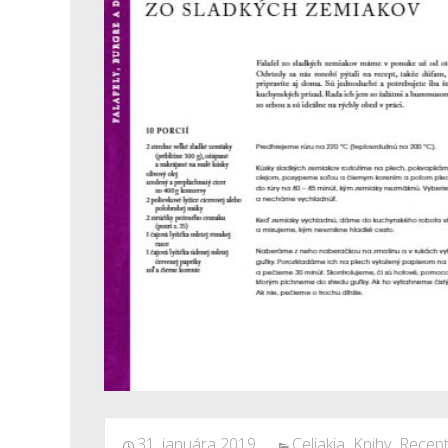
31. januára 2019
Celiakia
,
Knihy
,
Recept