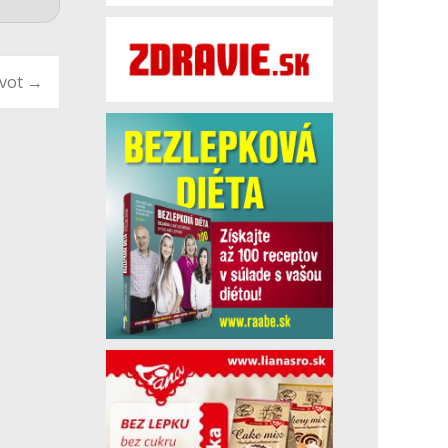
ivot
→