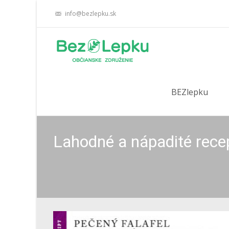
info@bezlepku.sk
Skip
to
BEZlepku
content
Lahodné a nápadité recep