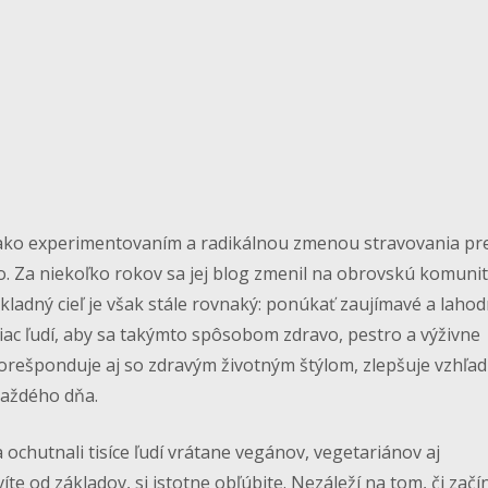
, ako experimentovaním a radikálnou zmenou stravovania p
o. Za niekoľko rokov sa jej blog zmenil na obrovskú komunitu
ladný cieľ je však stále rovnaký: ponúkať zaujímavé a laho
viac ľudí, aby sa takýmto spôsobom zdravo, pestro a výživne
korešponduje aj so zdravým životným štýlom, zlepšuje vzhľad
každého dňa.
 ochutnali tisíce ľudí vrátane vegánov, vegetariánov aj
te od základov, si istotne obľúbite. Nezáleží na tom, či začí