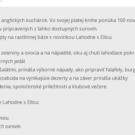
 anglických kuchárok. Vo svojej piatej knihe ponúka 100 nov
 pripravených z ľahko dostupných surovín.
pty na rastlinnej báze s novinkou
Lahodne s Ellou
.
zeleniny a ovocia a na nápadité, oku aj chuti lahodiace pok
rných jedál.
šalátmi, prináša výborné nápady, ako pripraviť falafely, bur
, nezabúda na vynikajúce dezerty a na záver prináša ukážky
ia, spoločenské príležitosti a klubové večere.
he
Lahodne s Ellou
:
evou.
ch surovín.