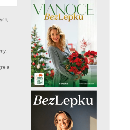
ých,
rmy.
gre a