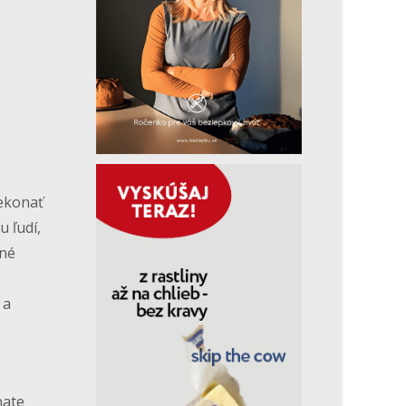
rekonať
 ľudí,
dné
 a
nate