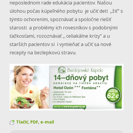
neposlednom rade edukácia pacientov. Našou
úlohou počas kúpeľného pobytu je učiť deti „žiť“ s
týmto ochorením, spoznávať a spoločne riešiť
starosti a problémy ich rovesníkov s podobnými
ťažkosťami, rozoznávať „ celiakálne krízy“ a u
starších pacientov si i vymieňať a učiť sa nové
recepty na bezlepkovú stravu.
Tlačiť, PDF, e-mail