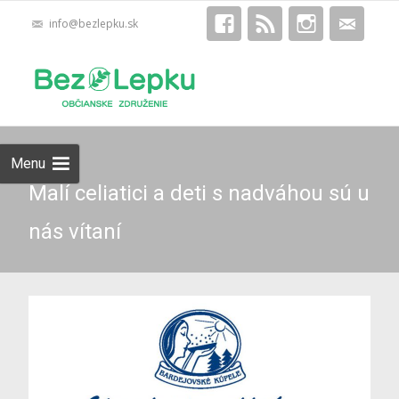
info@bezlepku.sk
Skip
Hľadať:
to
content
Menu
Malí celiatici a deti s nadváhou sú u
nás vítaní