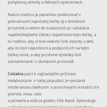
pohybovej aktivity a diétnych opatreniach.
Našou snahou je pacientov potencovať v
pokračovaní započatej liečby aj v domácom
prostredí a cieľom do budúcnosti je i edukácia
najdôležitejšieho článku úspešnosti tejto liečby, a
to rodičov, aby si boli vedomí rizík obezity u detí,
aby im boli nápomocní a podporili ich na tejto
ťažkej ceste, a aby pozitívne výsledky boli
zaznamenané i v domácom prostredí.
Celiakia
patrí k najčastejším príčinám
malabsorpcie v našej populácii. Je vyvolaná
intoleranciou bielkovín v povrchových vrstvách zŕn
pšenice, ovsa, raže
a jačmeňa a volá sa glutén, čiže lepok. Spôsobuje