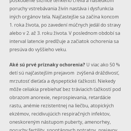
poškodenie sliznice tenkého čreva a následkom
poruchy vstrebávania živín nastáva i dysfunkcia
iných orgánov tela. Najčastejšie sa začína koncom
1. roka života, po zavedení múčnych jedál do stravy
alebo v 2. až 3. roku života. V poslednom období sa
interval latencie predlžuje a začiatok ochorenia sa
presúva do vyššieho veku.
Aké sú prvé príznaky ochorenia?
U viac ako 50 %
detí sú najčastejším prejavom zvýšená dráždivosť,
mrzutosť dieťaťa a dyspeptické ťažkosti. Niekedy
môže celiakia prebiehať bez tráviacich ťažkostí pod
obrazom anorexie, neprospievania, retardácie
rastu, anémie rezistentnej na liečbu, atopických
ekzémov, recidivujúcich respiračných infektov,
oneskoreným nástupom puberty, amenorhey,
poruchy fertility, spontánnych potratov, prejavov