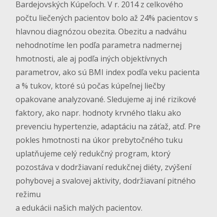
Bardejovských Kúpeľoch. V r. 2014 z celkového
počtu liečených pacientov bolo až 24% pacientov s
hlavnou diagnózou obezita. Obezitu a nadváhu
nehodnotíme len podľa parametra nadmernej
hmotnosti, ale aj podľa iných objektívnych
parametrov, ako sú BMI index podľa veku pacienta
a % tukov, ktoré sú počas kúpeľnej liečby
opakovane analyzované. Sledujeme aj iné rizikové
faktory, ako napr. hodnoty krvného tlaku ako
prevenciu hypertenzie, adaptáciu na záťaž, atď. Pre
pokles hmotnosti na úkor prebytočného tuku
uplatňujeme celý redukčný program, ktorý
pozostáva v dodržiavaní redukčnej diéty, zvýšení
pohybovej a svalovej aktivity, dodržiavaní pitného
režimu
a edukácii našich malých pacientov.