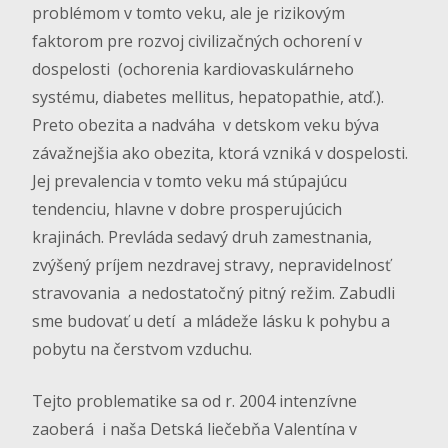
problémom v tomto veku, ale je rizikovým
faktorom pre rozvoj civilizačných ochorení v
dospelosti (ochorenia kardiovaskulárneho
systému, diabetes mellitus, hepatopathie, atď.).
Preto obezita a nadváha v detskom veku býva
závažnejšia ako obezita, ktorá vzniká v dospelosti.
Jej prevalencia v tomto veku má stúpajúcu
tendenciu, hlavne v dobre prosperujúcich
krajinách. Prevláda sedavý druh zamestnania,
zvýšený príjem nezdravej stravy, nepravidelnosť
stravovania a nedostatočný pitný režim. Zabudli
sme budovať u detí a mládeže lásku k pohybu a
pobytu na čerstvom vzduchu.
Tejto problematike sa od r. 2004 intenzívne
zaoberá i naša Detská liečebňa Valentína v