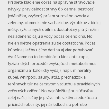
Pri diéte kladieme dôraz na správne stravovacie
návyky: pravidelnosť stravy 6 x denne, pestrosť
jedálnička, zvýšený príjem surového ovocia a
zeleniny, obmedzenie sacharidov, výrobkov z bielej
múky, ryže a iných obilnín, dostatočný pitný režim
nesladeného čaju a vody počas celého dňa. No
nielen diétne opatrenia sú tie dostatočné. Počas
kúpeľnej liečby učíme deti sa aj viac pohybovať.
Využívame na to kombináciu kineziote-rapie,
fyziatrických procedúr zvyšujúcich metabolizmus
organizmu a kalorický výdaj ( napr. minerálny
kúpeľ, whirpool, sauny, atď.), prechádzok a
terénnych túr na čerstvom vzduchu a pravidelných
večerných cvičení. No najdôležitejšou súčasťou
celej našej liečby je práve interaktívna edukácia o
príčinách obezity, jej následkoch, o potrebe