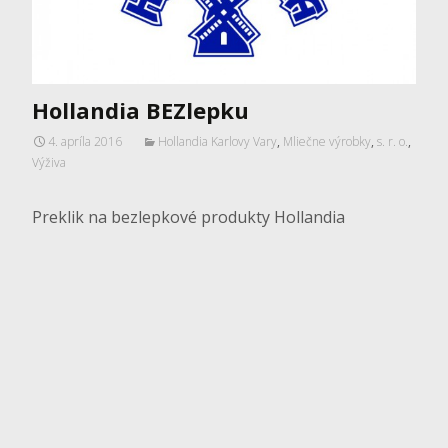
Hollandia BEZlepku
4. apríla 2016
Hollandia Karlovy Vary
,
Mliečne výrobky
,
s. r. o.
,
Výživa
Preklik na bezlepkové produkty Hollandia