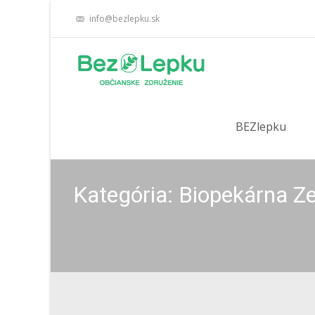
info@bezlepku.sk
Skip
to
BEZlepku
content
Kategória: Biopekárna Z