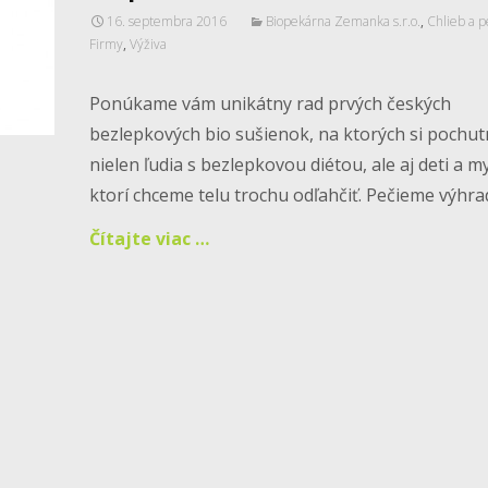
16. septembra 2016
Biopekárna Zemanka s.r.o.
,
Chlieb a p
Firmy
,
Výživa
Ponúkame vám unikátny rad prvých českých
bezlepkových bio sušienok, na ktorých si pochut
nielen ľudia s bezlepkovou diétou, ale aj deti a my
ktorí chceme telu trochu odľahčiť. Pečieme výhra
Čítajte viac …