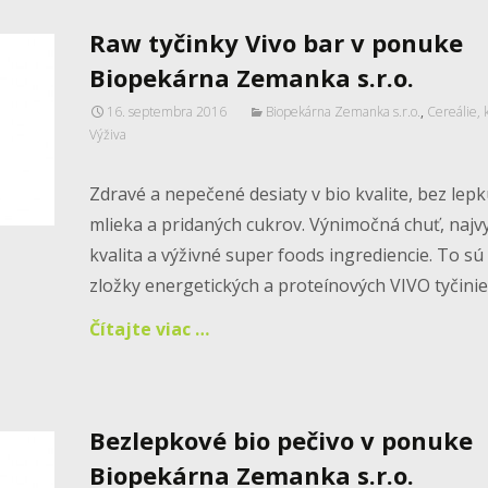
Raw tyčinky Vivo bar v ponuke
Biopekárna Zemanka s.r.o.
16. septembra 2016
Biopekárna Zemanka s.r.o.
,
Cereálie, 
Výživa
Zdravé a nepečené desiaty v bio kvalite, bez lepk
mlieka a pridaných cukrov. Výnimočná chuť, najv
kvalita a výživné super foods ingrediencie. To sú
zložky energetických a proteínových VIVO tyčinie
Čítajte viac …
Bezlepkové bio pečivo v ponuke
Biopekárna Zemanka s.r.o.