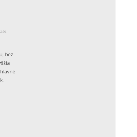
kaše
,
u, bez
yššia
 hlavné
k.