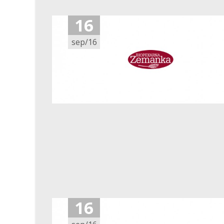
16
sep/16
16