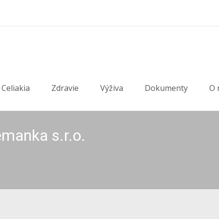
Celiakia
Zdravie
Výživa
Dokumenty
O 
emanka s.r.o.