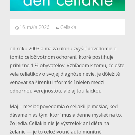
16. mája 2026
Celiakia
od roku 2003 a má za úlohu zvýšiť povedomie o
tomto celoživotnom ochorení, ktoré postihuje
približne 1 % obyvateľov. Vzhľadom k tomu, že ešte
veľa celiatikov o svojej diagnóze nevie, je dôležité
venovať sa šíreniu informácií nielen medzi
odbornou verejnosťou, ale aj tou laickou.
Máj – mesiac povedomia o celiakii je mesiac, keď
dávame hlas tým, ktorí musia denne myslieť na to,
čo jedia. Celiakia nie je výstrelok ani diéta na
želanie — je to celoživotné autoimunitné