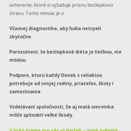
ochorenie, ktoré si vyžaduje prísnu bezlepkovú
stravu. Tento mesiac je o
Včasnej diagnostike, aby ľudia netrpeli
zbytočne
.
Porozumení, že bezlepková diéta je liečbou, nie
módou
.
Podpore, ktorú každý človek s celiakiou
potrebuje od svojej rodiny, priateľov, školy
i
zamestnania
.
Vzdelávaní spoločnosti, že aj malá omrvinka
môže spôsobiť veľké škody
.
V máji máme pre vás aj darček – nové vydanie