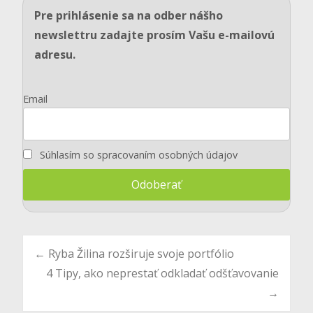
Pre prihlásenie sa na odber nášho
newslettru zadajte prosím Vašu e-mailovú
adresu.
Email
Súhlasím so spracovaním osobných údajov
Post
←
Ryba Žilina rozširuje svoje portfólio
4 Tipy, ako neprestať odkladať odšťavovanie
→
navigation