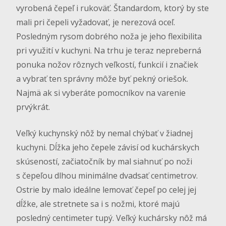
vyrobená čepeľ i rukoväť. Štandardom, ktorý by ste
mali pri čepeli vyžadovať, je nerezová oceľ.
Posledným rysom dobrého noža je jeho flexibilita
pri využití v kuchyni. Na trhu je teraz nepreberná
ponuka nožov rôznych veľkostí, funkcií i značiek
a vybrať ten správny môže byť pekný oriešok.
Najmä ak si vyberáte pomocníkov na varenie
prvýkrát.
Veľký kuchynský nôž by nemal chýbať v žiadnej
kuchyni. Dĺžka jeho čepele závisí od kuchárskych
skúseností, začiatočník by mal siahnuť po noži
s čepeľou dlhou minimálne dvadsať centimetrov.
Ostrie by malo ideálne lemovať čepeľ po celej jej
dĺžke, ale stretnete sa i s nožmi, ktoré majú
posledný centimeter tupý. Veľký kuchársky nôž má