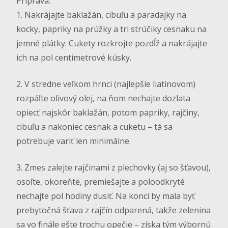
Príprava:
1. Nakrájajte baklažán, cibuľu a paradajky na
kocky, papriky na prúžky a tri strúčiky cesnaku na
jemné plátky. Cukety rozkrojte pozdĺž a nakrájajte
ich na pol centimetrové kúsky.
2. V stredne veľkom hrnci (najlepšie liatinovom)
rozpáľte olivový olej, na ňom nechajte dozlata
opiecť najskôr baklažán, potom papriky, rajčiny,
cibuľu a nakoniec cesnak a cuketu – tá sa
potrebuje variť len minimálne.
3. Zmes zalejte rajčinami z plechovky (aj so šťavou),
osoľte, okoreňte, premiešajte a poloodkryté
nechajte pol hodiny dusiť. Na konci by mala byť
prebytočná šťava z rajčín odparená, takže zelenina
sa vo finále ešte trochu opečie – získa tým výbornú