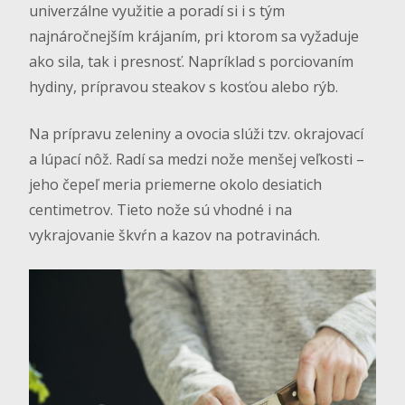
univerzálne využitie a poradí si i s tým
najnáročnejším krájaním, pri ktorom sa vyžaduje
ako sila, tak i presnosť. Napríklad s porciovaním
hydiny, prípravou steakov s kosťou alebo rýb.
Na prípravu zeleniny a ovocia slúži tzv. okrajovací
a lúpací nôž. Radí sa medzi nože menšej veľkosti –
jeho čepeľ meria priemerne okolo desiatich
centimetrov. Tieto nože sú vhodné i na
vykrajovanie škvŕn a kazov na potravinách.