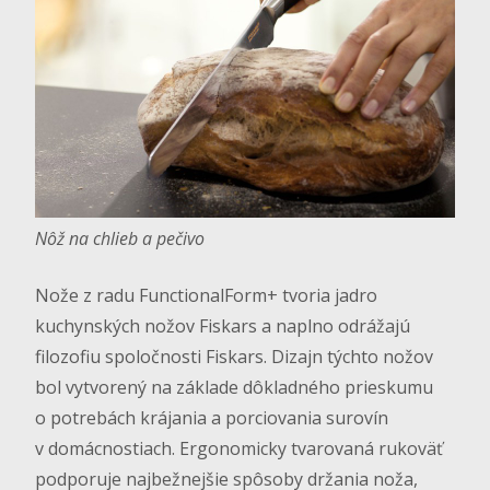
Nôž na chlieb a pečivo
Nože z radu FunctionalForm+ tvoria jadro
kuchynských nožov Fiskars a naplno odrážajú
filozofiu spoločnosti Fiskars. Dizajn týchto nožov
bol vytvorený na základe dôkladného prieskumu
o potrebách krájania a porciovania surovín
v domácnostiach. Ergonomicky tvarovaná rukoväť
podporuje najbežnejšie spôsoby držania noža,