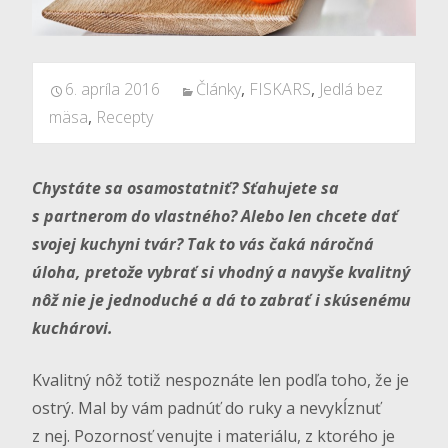
6. apríla 2016
Články
,
FISKARS
,
Jedlá bez
mäsa
,
Recepty
Chystáte sa osamostatniť? Sťahujete sa
s partnerom do vlastného? Alebo len chcete dať
svojej kuchyni tvár? Tak to vás čaká náročná
úloha, pretože vybrať si vhodný a navyše kvalitný
nôž nie je jednoduché a dá to zabrať i skúsenému
kuchárovi.
Kvalitný nôž totiž nespoznáte len podľa toho, že je
ostrý. Mal by vám padnúť do ruky a nevykĺznuť
z nej. Pozornosť venujte i materiálu, z ktorého je