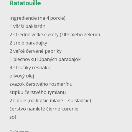
Ratatouille
Ingrediencie (na 4 porcie)
1 väčší baklažán
2 stredne veľké cukety (žlté alebo zelené)
2 zrelé paradajky
2 veľké červené papriky
1 plechovku lúpaných paradajok
4 strúčiky cesnaku
olivový olej
zväzok čerstvého rozmarínu
štipku čerstvého tymianu
2 cibule (najlepšie mladé – sú sladšie)
čerstvo namleté čierne korenie
soľ