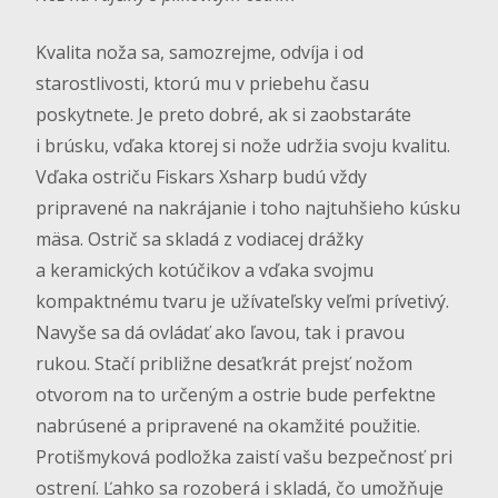
Kvalita noža sa, samozrejme, odvíja i od
starostlivosti, ktorú mu v priebehu času
poskytnete. Je preto dobré, ak si zaobstaráte
i brúsku, vďaka ktorej si nože udržia svoju kvalitu.
Vďaka ostriču Fiskars Xsharp budú vždy
pripravené na nakrájanie i toho najtuhšieho kúsku
mäsa. Ostrič sa skladá z vodiacej drážky
a keramických kotúčikov a vďaka svojmu
kompaktnému tvaru je užívateľsky veľmi prívetivý.
Navyše sa dá ovládať ako ľavou, tak i pravou
rukou. Stačí približne desaťkrát prejsť nožom
otvorom na to určeným a ostrie bude perfektne
nabrúsené a pripravené na okamžité použitie.
Protišmyková podložka zaistí vašu bezpečnosť pri
ostrení. Ľahko sa rozoberá i skladá, čo umožňuje