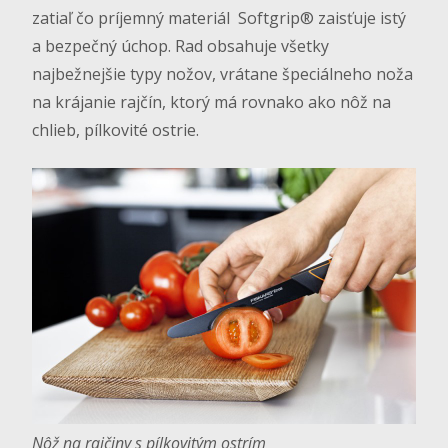
zatiaľ čo príjemný materiál Softgrip® zaisťuje istý
a bezpečný úchop. Rad obsahuje všetky
najbežnejšie typy nožov, vrátane špeciálneho noža
na krájanie rajčín, ktorý má rovnako ako nôž na
chlieb, pílkovité ostrie.
Nôž na rajčiny s pílkovitým ostrím