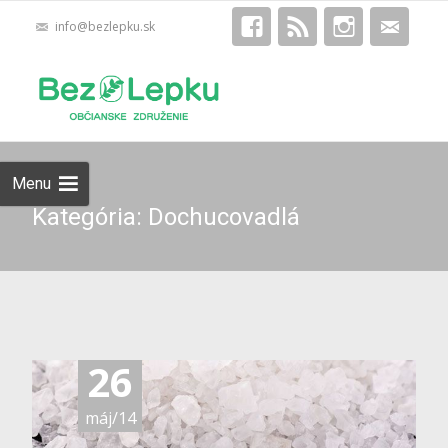
info@bezlepku.sk
Skip
Hľadať:
to
content
Menu
Kategória: Dochucovadlá
26
máj/14