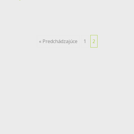
Posts
« Predchádzajúce
1
2
navigation