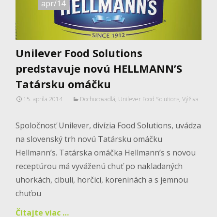
apr/14
Unilever Food Solutions
predstavuje novú HELLMANN’S
Tatársku omáčku
15. apríla 2014
Dochucovadlá
,
Unilever Food Solutions
,
Výživa
Spoločnosť Unilever, divízia Food Solutions, uvádza
na slovenský trh novú Tatársku omáčku
Hellmann’s. Tatárska omáčka Hellmann’s s novou
receptúrou má vyváženú chuť po nakladaných
uhorkách, cibuli, horčici, koreninách a s jemnou
chuťou
Čítajte viac …