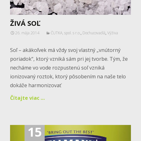
ŽIVÁ SOĽ
26. mája 2014
ČUTKA, spol. s r.o.
,
Dochucovadlá
,
Výživa
Soľ – akákoľvek má vždy svoj vlastný „vnútorný
poriadok“, ktorý vzniká sám pri jej tvorbe. Tým, že
necháme vo vode rozpustenú soľ vzniká
ionizovaný roztok, ktorý pôsobením na naše telo
dokáže harmonizovať
Čítajte viac …
15